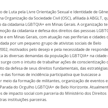
 de Luta pela Livre Orientação Sexual e Identidade de Gên
a Organização da Sociedade Civil (OSC), afiliada à ABGLT, q
ão da cidadania LGBTQIA+ em Minas Gerais. A organização t
omoção da cidadania e defesa dos direitos das pessoas LGB
e e em Minas Gerais, com atuação nas periferias e cidades 
undada por um pequeno grupo de ativistas sociais de Belo
2002, motivados pelo desejo e pela necessidade de responde
ca às diversas demandas da população LGBTQIA+ na cidade 
surge com o intuito de trabalhar ações de conscientização 
o da defesa de seus direitos fundamentais, das estratégias
 e das formas de incidência participativa que buscasse a
por meio da formação de militantes, organização de eventos e
 a Parada do Orgulho LGBTQIA+ de Belo Horizonte. Atualment
os de impacto social com parceria do Ministério dos Direitos
as instituições parceiras.