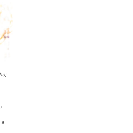
ho;
o
s
 a