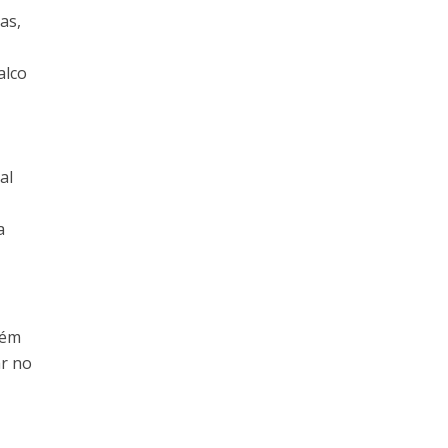
as,
alco
al
a
bém
ar no