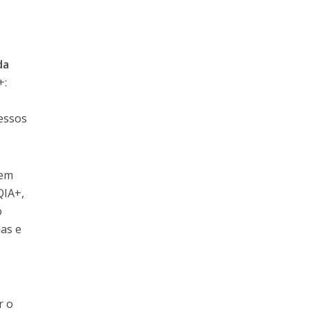
da
+:
essos
 em
QIA+,
o
das e
r o