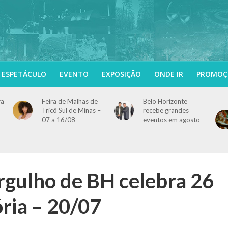
ESPETÁCULO
EVENTO
EXPOSIÇÃO
ONDE IR
PROMOÇ
ra
Feira de Malhas de
Belo Horizonte
Tricô Sul de Minas –
recebe grandes
 –
07 a 16/08
eventos em agosto
rgulho de BH celebra 26
ória – 20/07