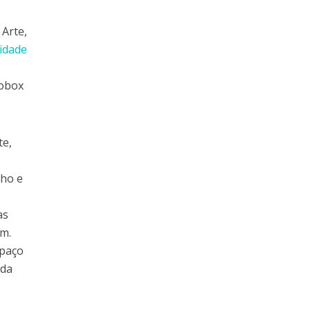
Arte,
tidade
Mobox
te,
lho e
as
am.
spaço
nda