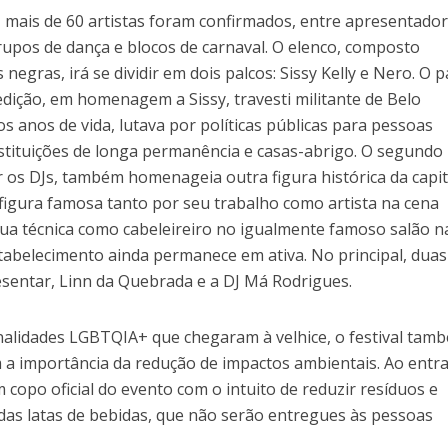
 mais de 60 artistas foram confirmados, entre apresentador
rupos de dança e blocos de carnaval. O elenco, composto
egras, irá se dividir em dois palcos: Sissy Kelly e Nero. O p
edição, em homenagem a Sissy, travesti militante de Belo
s anos de vida, lutava por políticas públicas para pessoas
tituições de longa permanência e casas-abrigo. O segundo
r os DJs, também homenageia outra figura histórica da capit
figura famosa tanto por seu trabalho como artista na cena
a técnica como cabeleireiro no igualmente famoso salão n
tabelecimento ainda permanece em ativa. No principal, duas
resentar, Linn da Quebrada e a DJ Má Rodrigues.
nalidades LGBTQIA+ que chegaram à velhice, o festival tam
a importância da redução de impactos ambientais. Ao entr
 copo oficial do evento com o intuito de reduzir resíduos e
das latas de bebidas, que não serão entregues às pessoas