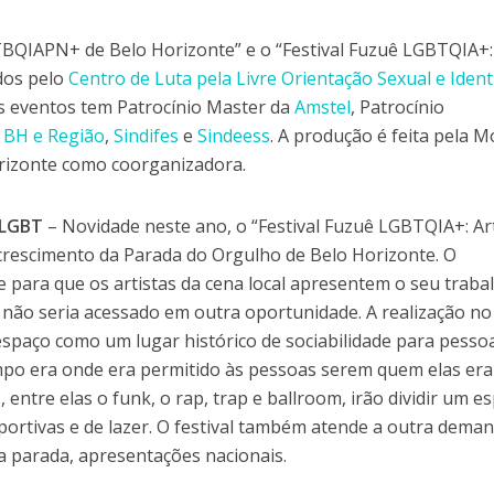
BQIAPN+ de Belo Horizonte” e o “Festival Fuzuê LGBTQIA+: 
ados pelo
Centro de Luta pela Livre Orientação Sexual e Iden
Os eventos tem Patrocínio Master da
Amstel
, Patrocínio
e BH e Região
,
Sindifes
e
Sindeess
. A produção é feita pela 
orizonte como coorganizadora.
e LGBT
– Novidade neste ano, o “Festival Fuzuê LGBTQIA+: Ar
 crescimento da Parada do Orgulho de Belo Horizonte. O
ara que os artistas da cena local apresentem o seu traba
 não seria acessado em outra oportunidade. A realização no
spaço como um lugar histórico de sociabilidade para pesso
po era onde era permitido às pessoas serem quem elas er
, entre elas o funk, o rap, trap e ballroom, irão dividir um e
portivas e de lazer. O festival também atende a outra dema
a parada, apresentações nacionais.