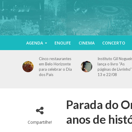
AGENDA
ENOLIFE
CINEMA
CONCERTO
Cinco restaurantes
Instituto Gil Noguei
em Belo Horizonte
lança o livro “As
para celebrar o Dia
páginas de Livrinho”
dos Pais
13 e 22/08
Parada do O
anos de hist
Compartilhe!