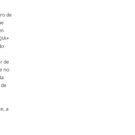
ero de
ue
em
TQIA+
do
r de
e no
da
 de
e, a