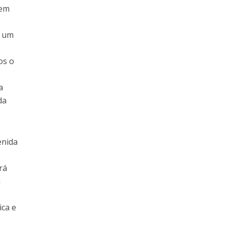
 em
é um
os o
a
da
enida
rá
a
ica e