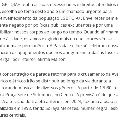
LGBTQIA+ tenha as suas necessidades e direitos atendidos
 “A escolha do tema deste ano é um chamado urgente para
 envelhecimento da população LGBTQIA+. Envelhecer bem 
mente negado por políticas públicas excludentes e por uma
isibilizar nossos corpos ao longo do tempo. Quando afirmam
er e à cidade, estamos exigindo mais do que sobrevivência:
utonomia e permanência. A Parada e o Fuzuê celebram noss
nciam os apagamentos que nos atingem em todas as fases 
ergar por inteiro”, afirma Maicon.
a concentração da parada retorna para o cruzamento da Av
rios elétricos irão se distribuir ao longo da via durante a
 tocando músicas de diversos gêneros. A partir de 17h30, te
o à Praça Sete de Setembro, no Centro. A previsão é de que 
 A alteração do trajeto anterior, em 2024, faz uma alusão à
ealizada em 1998, tendo Soraya Menezes, mulher negra, lésb
uras centrais.