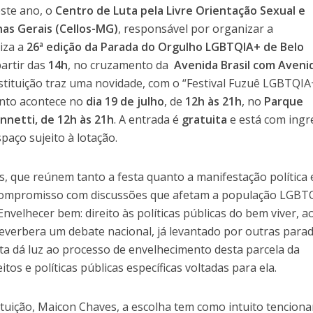
este ano, o
Centro de Luta pela Livre Orientação Sexual e
as Gerais (Cellos-MG)
, responsável por organizar a
iza a
26ª edição da Parada do Orgulho LGBTQIA+ de Belo
partir das
14h
, no cruzamento da
Avenida Brasil com Aveni
instituição traz uma novidade, com o “Festival Fuzuê LGBTQIA
vento acontece no
dia 19 de julho
, de
12h
às 21h
, no
Parque
nnetti, de 12h às 21h
. A entrada é
gratuita
e está com ingr
spaço sujeito à lotação.
s, que reúnem tanto a festa quanto a manifestação política
compromisso com discussões que afetam a população LGBT
nvelhecer bem: direito às políticas públicas do bem viver, a
 reverbera um debate nacional, já levantado por outras para
ta dá luz ao processo de envelhecimento desta parcela da
tos e políticas públicas específicas voltadas para ela.
tuição, Maicon Chaves, a escolha tem como intuito tenciona