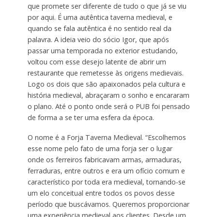
que promete ser diferente de tudo o que já se viu
por aqui. É uma autêntica taverna medieval, e
quando se fala autêntica é no sentido real da
palavra. A ideia veio do sócio Igor, que após
passar uma temporada no exterior estudando,
voltou com esse desejo latente de abrir um
restaurante que remetesse às origens medievais.
Logo os dois que são apaixonados pela cultura e
história medieval, abraçaram o sonho e encararam
o plano. Até o ponto onde será o PUB foi pensado
de forma a se ter uma esfera da época.
O nome é a Forja Taverna Medieval. “Escolhemos
esse nome pelo fato de uma forja ser o lugar
onde os ferreiros fabricavam armas, armaduras,
ferraduras, entre outros e era um ofício comum e
característico por toda era medieval, tornando-se
um elo conceitual entre todos os povos desse
período que buscávamos. Queremos proporcionar
uma experiência medieval aos clientes. Desde um