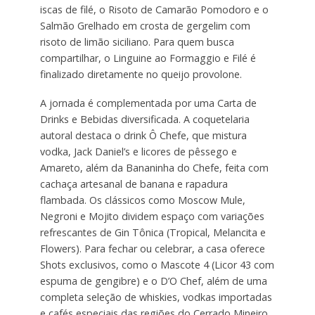
iscas de filé, o Risoto de Camarão Pomodoro e o
Salmão Grelhado em crosta de gergelim com
risoto de limão siciliano. Para quem busca
compartilhar, o Linguine ao Formaggio e Filé é
finalizado diretamente no queijo provolone.
A jornada é complementada por uma Carta de
Drinks e Bebidas diversificada. A coquetelaria
autoral destaca o drink Ô Chefe, que mistura
vodka, Jack Daniel’s e licores de pêssego e
Amareto, além da Bananinha do Chefe, feita com
cachaça artesanal de banana e rapadura
flambada. Os clássicos como Moscow Mule,
Negroni e Mojito dividem espaço com variações
refrescantes de Gin Tônica (Tropical, Melancita e
Flowers). Para fechar ou celebrar, a casa oferece
Shots exclusivos, como o Mascote 4 (Licor 43 com
espuma de gengibre) e o D’O Chef, além de uma
completa seleção de whiskies, vodkas importadas
e cafés especiais das regiões do Cerrado Mineiro