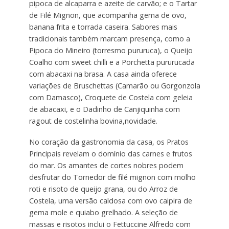
pipoca de alcaparra e azeite de carvão; e o Tartar
de Filé Mignon, que acompanha gema de ovo,
banana frita e torrada caseira. Sabores mais
tradicionais também marcam presença, como a
Pipoca do Mineiro (torresmo pururuca), o Queijo
Coalho com sweet chilli e a Porchetta pururucada
com abacaxi na brasa. A casa ainda oferece
variações de Bruschettas (Camarão ou Gorgonzola
com Damasco), Croquete de Costela com geleia
de abacaxi, e o Dadinho de Canjiquinha com
ragout de costelinha bovina,novidade.
No coração da gastronomia da casa, os Pratos
Principais revelam o domínio das carnes e frutos
do mar. Os amantes de cortes nobres podem
desfrutar do Tornedor de filé mignon com molho
roti e risoto de queijo grana, ou do Arroz de
Costela, uma versão caldosa com ovo caipira de
gema mole e quiabo grelhado. A seleção de
massas e risotos inclui o Fettuccine Alfredo com