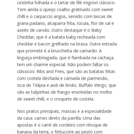
cestinha folhada e o tartar de filé mignon clássico.
Tem ainda o queijo coalho gratinado com sweet
chilli e o carpaccio angus, servido com lascas de
grana padano, alcaparra frita, rúcula, flor de sal e
azeite de carvão. Outro destaque é o Baby
Cheddar, que é a batata baby recheada com
cheddar e bacon grelhado na brasa. Outra entrada
que promete é a bruschetta de camarão. A
linguiça embriagada, que é flambada na cachaça,
tem um charme especial. Não podem faltar os
clássicos: Ribs and Fries, que são as batatas fritas
com costela desfiada e camada de parmesão,
Isca de Tilápia e aioli de limão, Buffalo Wings, que
são as tulipinhas de frango envolvidas no molho
de sweet chilli, e o croquete de costela.
Nos pratos principais, massas e a especialidade
da casa: carnes direto da parrilla. Uma das
apostas é o carré de cordeiro com nhoque de
banana da terra, o fettuccine ao pesto com