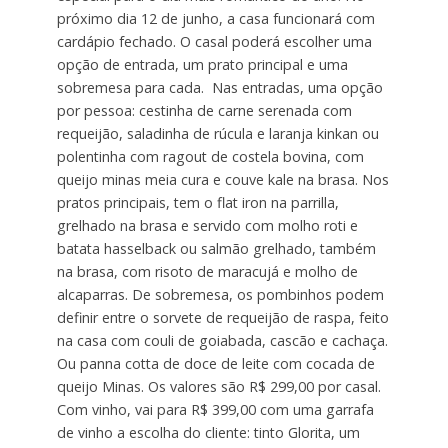
próximo dia 12 de junho, a casa funcionará com
cardápio fechado. O casal poderá escolher uma
opção de entrada, um prato principal e uma
sobremesa para cada. Nas entradas, uma opção
por pessoa: cestinha de carne serenada com
requeijão, saladinha de rúcula e laranja kinkan ou
polentinha com ragout de costela bovina, com
queijo minas meia cura e couve kale na brasa. Nos
pratos principais, tem o flat iron na parrilla,
grelhado na brasa e servido com molho roti e
batata hasselback ou salmão grelhado, também
na brasa, com risoto de maracujá e molho de
alcaparras. De sobremesa, os pombinhos podem
definir entre o sorvete de requeijão de raspa, feito
na casa com couli de goiabada, cascão e cachaça.
Ou panna cotta de doce de leite com cocada de
queijo Minas. Os valores são R$ 299,00 por casal.
Com vinho, vai para R$ 399,00 com uma garrafa
de vinho a escolha do cliente: tinto Glorita, um