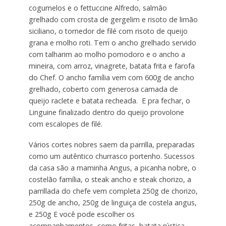
cogumelos e o fettuccine Alfredo, salmão
grelhado com crosta de gergelim e risoto de limão
siciliano, o tornedor de filé com risoto de queijo
grana e molho roti. Tem o ancho grelhado servido
com talharim ao molho pomodoro e o ancho a
mineira, com arroz, vinagrete, batata frita e farofa
do Chef. O ancho família vem com 600g de ancho
grelhado, coberto com generosa camada de
queijo raclete e batata recheada. E pra fechar, o
Linguine finalizado dentro do queijo provolone
com escalopes de filé.
Vários cortes nobres saem da parrilla, preparadas
como um autêntico churrasco portenho. Sucessos
da casa são a maminha Angus, a picanha nobre, o
costelão família, o steak ancho e steak chorizo, a
parrillada do chefe vem completa 250g de chorizo,
250g de ancho, 250g de linguiça de costela angus,
e 250g E você pode escolher os
acompanhamentos, como fritas, batata rústica,