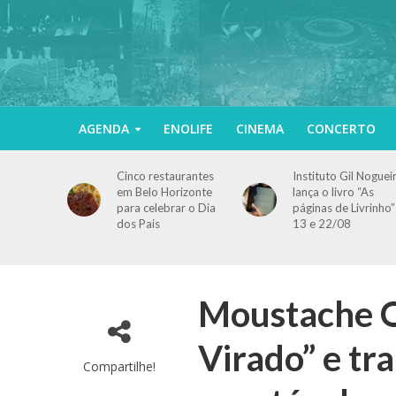
AGENDA
ENOLIFE
CINEMA
CONCERTO
Cinco restaurantes
Instituto Gil Noguei
em Belo Horizonte
lança o livro “As
para celebrar o Dia
páginas de Livrinho”
dos Pais
13 e 22/08
Moustache Q
Virado” e tr
Compartilhe!