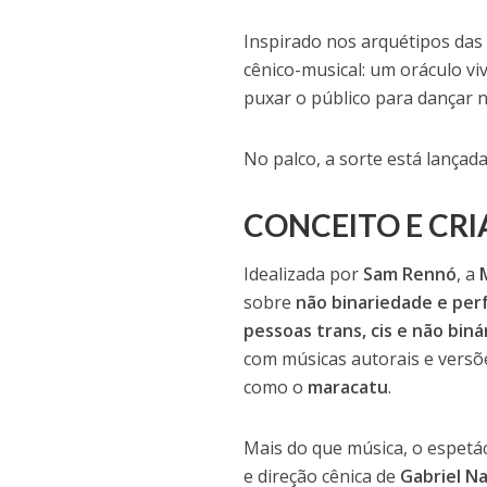
Inspirado nos arquétipos das
cênico-musical: um oráculo vi
puxar o público para dançar n
No palco, a sorte está lançad
CONCEITO E CR
Idealizada por
Sam Rennó
, a
sobre
não binariedade e per
pessoas trans, cis e não biná
com músicas autorais e versõ
como o
maracatu
.
Mais do que música, o espet
e direção cênica de
Gabriel N