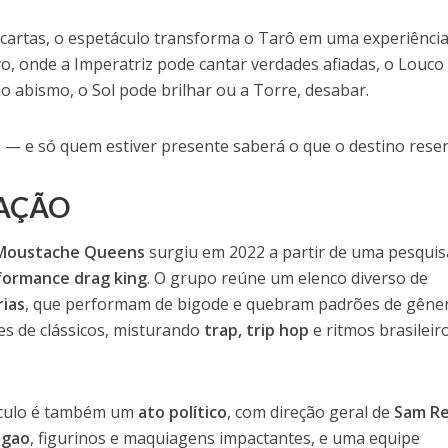
 cartas, o espetáculo transforma o Tarô em uma experiênci
vo, onde a Imperatriz pode cantar verdades afiadas, o Louc
o abismo, o Sol pode brilhar ou a Torre, desabar.
a — e só quem estiver presente saberá o que o destino reser
IAÇÃO
Moustache Queens
surgiu em 2022 a partir de uma pesquis
formance drag king
. O grupo reúne um elenco diverso de
rias
, que performam de bigode e quebram padrões de gêne
es de clássicos, misturando
trap, trip hop
e ritmos brasileir
áculo é também um
ato político
, com direção geral de
Sam R
agao
, figurinos e maquiagens impactantes, e uma equipe