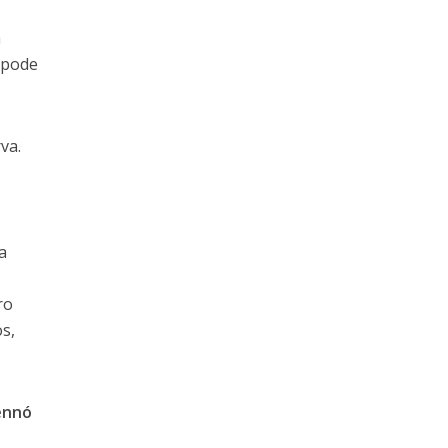
a
o pode
va.
a
ro
os,
ennó