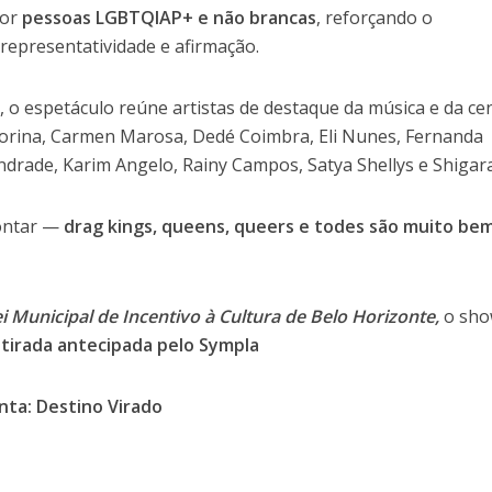
por
pessoas LGBTQIAP+ e não brancas
, reforçando o
epresentatividade e afirmação.
, o espetáculo reúne artistas de destaque da música e da ce
morina, Carmen Marosa, Dedé Coimbra, Eli Nunes, Fernanda
ndrade, Karim Angelo, Rainy Campos, Satya Shellys e Shigara
montar —
drag kings, queens, queers e todes são muito be
i Municipal de Incentivo à Cultura de Belo Horizonte,
o sh
etirada antecipada pelo Sympla
a: Destino Virado