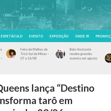
ESPETÁCULO
EVENTO
EXPOSIÇÃO
ONDE IR
PROMOÇ
ra
Feira de Malhas de
Belo Horizonte
Tricô Sul de Minas –
recebe grandes
 –
07 a 16/08
eventos em agosto
ueens lança “Destino
ansforma tarô em