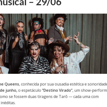
usical – 29/06
he Queens
, conhecida por sua ousadia estética e sonoridad
 de junho,
o espetáculo
“Destino Virado”
, um show-perfor
 como se fossem duas tiragens de Tarô — cada uma com
inéditas.