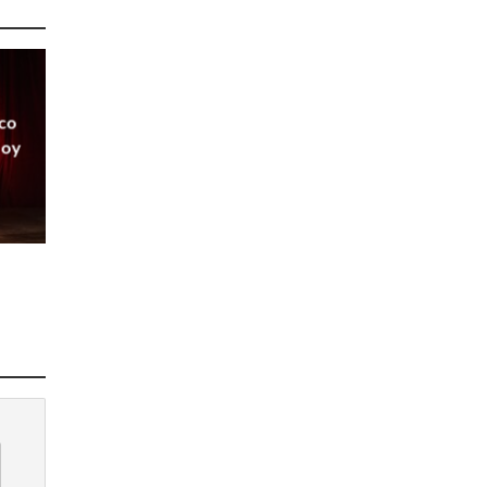
rco
Soy