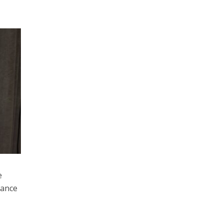
e
mance