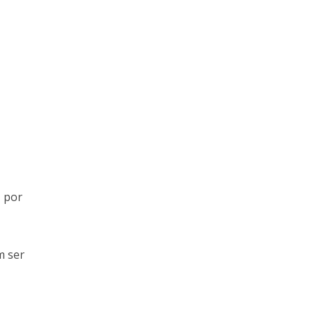
, por
m ser