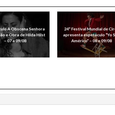
culo A Obscena Senhora
24º Festival Mundial de Ci
xão e Obra de Hilda Hilst
apresenta espetáculo “Yo 
– 07 a 09/08
Américo” – 08 e 09/08