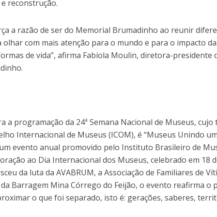
e reconstrução.
rça a razão de ser do Memorial Brumadinho ao reunir difer
 a olhar com mais atenção para o mundo e para o impacto da
ormas de vida”, afirma Fabíola Moulin, diretora-presidente 
dinho.
gra a programação da 24ª Semana Nacional de Museus, cujo
elho Internacional de Museus (ICOM), é “Museus Unindo u
um evento anual promovido pelo Instituto Brasileiro de Mu
oração ao Dia Internacional dos Museus, celebrado em 18 
ceu da luta da AVABRUM, a Associação de Familiares de Ví
da Barragem Mina Córrego do Feijão, o evento reafirma o 
ximar o que foi separado, isto é: gerações, saberes, terri