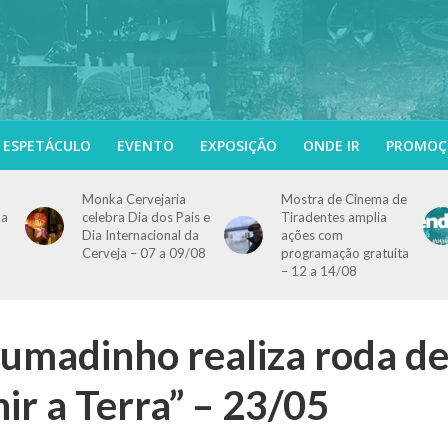
ESPETÁCULO
EVENTO
EXPOSIÇÃO
ONDE IR
PROMOÇ
Monka Cervejaria
Mostra de Cinema de
ma
celebra Dia dos Pais e
Tiradentes amplia
Dia Internacional da
ações com
Cerveja – 07 a 09/08
programação gratuita
– 12 a 14/08
umadinho realiza roda d
ir a Terra” – 23/05