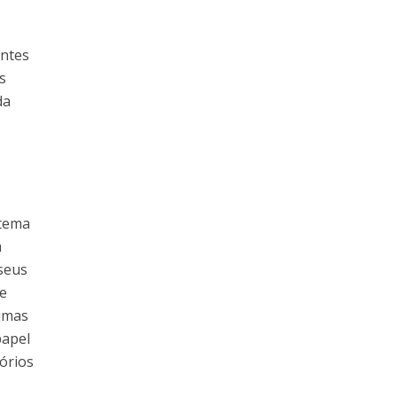
entes
s
da
 tema
m
seus
de
timas
papel
tórios