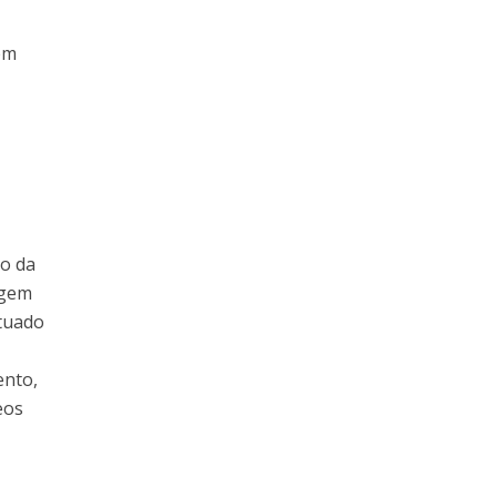
tem
ão da
agem
ituado
ento,
eos