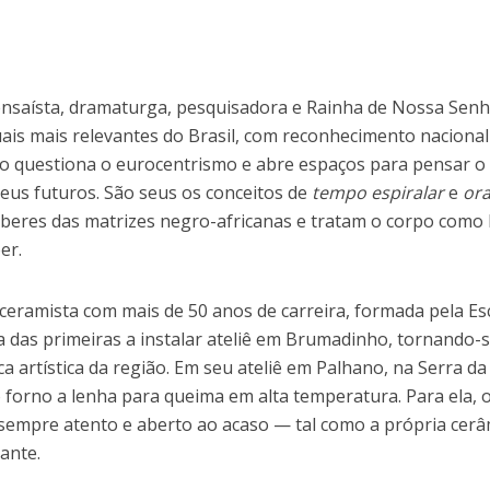
ensaísta, dramaturga, pesquisadora e Rainha de Nossa Sen
ais mais relevantes do Brasil, com reconhecimento nacional
o questiona o eurocentrismo e abre espaços para pensar o
eus futuros. São seus os conceitos de
tempo espiralar
e
ora
eres das matrizes negro-africanas e tratam o corpo como 
er.
a e ceramista com mais de 50 anos de carreira, formada pela Es
 das primeiras a instalar ateliê em Brumadinho, tornando-
a artística da região. Em seu ateliê em Palhano, na Serra da
 forno a lenha para queima em alta temperatura. Para ela, 
r sempre atento e aberto ao acaso — tal como a própria cerâ
ante.