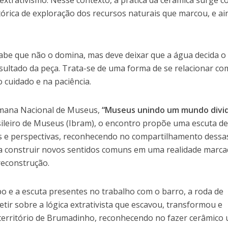
extrativismo. Nesse contexto, a prática da cerâmica surge 
órica de exploração dos recursos naturais que marcou, e ai
be que não o domina, mas deve deixar que a água decida o
sultado da peça. Trata-se de uma forma de se relacionar co
 cuidado e na paciência.
mana Nacional de Museus,
“Museus unindo um mundo divid
sileiro de Museus (Ibram), o encontro propõe uma escuta d
ias e perspectivas, reconhecendo no compartilhamento dessa
a construir novos sentidos comuns em uma realidade marc
reconstrução.
po e a escuta presentes no trabalho com o barro, a roda de
ir sobre a lógica extrativista que escavou, transformou e
erritório de Brumadinho, reconhecendo no fazer cerâmico