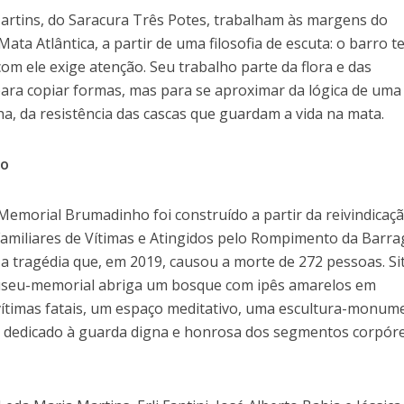
Martins, do Saracura Três Potes, trabalham às margens do
ata Atlântica, a partir de uma filosofia de escuta: o barro 
com ele exige atenção. Seu trabalho parte da flora e das
ara copiar formas, mas para se aproximar da lógica de uma
ha, da resistência das cascas que guardam a vida na mata.
ho
Memorial Brumadinho foi construído a partir da reivindicaç
amiliares de Vítimas e Atingidos pelo Rompimento da Barr
 a tragédia que, em 2019, causou a morte de 272 pessoas. S
useu-memorial abriga um bosque com ipês amarelos em
timas fatais, um espaço meditativo, uma escultura-monum
o dedicado à guarda digna e honrosa dos segmentos corpór