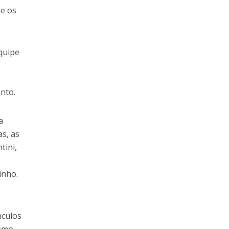
 e os
quipe
ento.
a
as, as
tini,
inho.
nculos