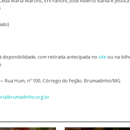
eda Maria Martins, Erli Fantini, José Alberto Bahia e Jéssica
)
bado)
 à disponibilidade, com retirada antecipada no
site
ou na bilh
o.
— Rua Hum, nº 100, Córrego do Feijão, Brumadinho/MG
ialbrumadinho.org.br