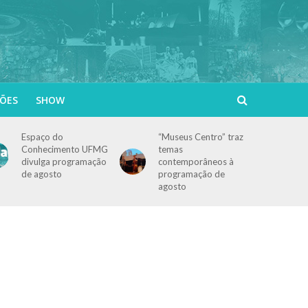
ÕES
SHOW
Espaço do
“Museus Centro” traz
Conhecimento UFMG
temas
divulga programação
contemporâneos à
de agosto
programação de
agosto
e