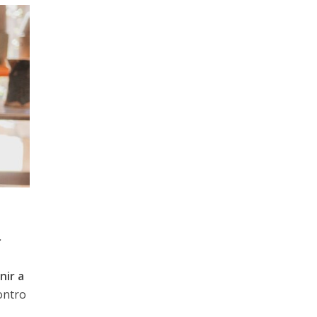
.
nir a
ontro