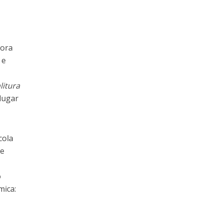
hora
 e
litura
lugar
cola
se
o
mica: