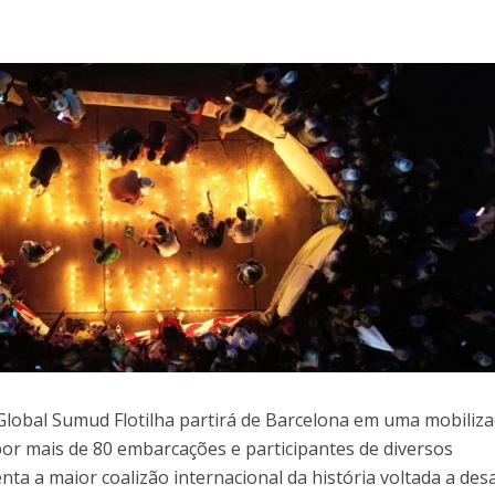
 Global Sumud Flotilha partirá de Barcelona em uma mobiliz
r mais de 80 embarcações e participantes de diversos
ta a maior coalizão internacional da história voltada a desa