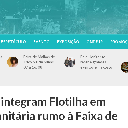
ESPETÁCULO
EVENTO
EXPOSIÇÃO
ONDE IR
PROMOÇ
ra
Feira de Malhas de
Belo Horizonte
Tricô Sul de Minas –
recebe grandes
 –
07 a 16/08
eventos em agosto
ntegram Flotilha em
nitária rumo à Faixa de