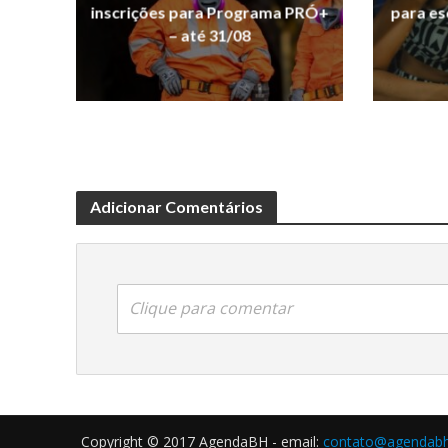
inscrições para Programa PRÓ+
para es
– até 31/08
Adicionar Comentários
Clique para comentar
Copyright © 2017 AgendaBH - email:
contato@agendabh