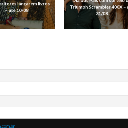
Dia dos Pais com sorteio 
critores lançarem livros
Triumph Scrambler 400X – 
– até 10/08
31/08
.com.br