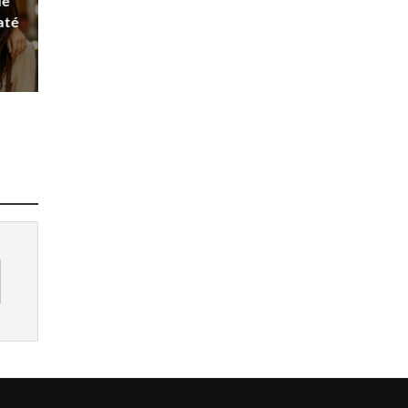
de
até