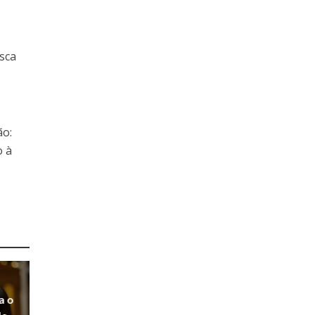
usca
ão:
o à
a o