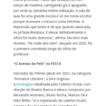
estojo de madeira, carregando giz e apagador,
por onde ia, tamanha minha realização. A sala de
aula foi uma grande escola e só me tornei escritor
porque lecionava: contava e ouvia histórias. A
impressão que tenho é de que quando dava aula,
eu já fazia literatura. E deixar definitivamente o
ofício foi muito doloroso”, afirma. Seu livro mais
recente, “De onde eles vêm”, lançado em 2025, foi
o primeiro concebido longe do ofício de
professor.
“O Avesso da Pele” no FESTA
Vencedor do Prêmio Jabuti em 2021, na categoria
“Romance Literário”, o livro originou
a
montagem
idealizada pelo Coletivo Ocutá, com
direção de Beatriz Barros e elenco composto por
Alexandre Ammano, Bruno Rocha, Marcos Oli e
Vitor Britto. “Vi o espetáculo do coletivo Ocutá
nascer e fui uma espécie de consultor da