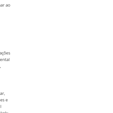
nar ao
lações
ental
,
ar,
es e
l