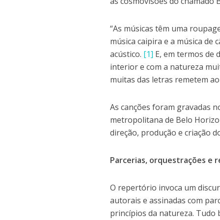
as cosmovisões do chamado B
“As músicas têm uma roupage
música caipira e a música de 
acústico.
[1]
E, em termos de d
interior e com a natureza mui
muitas das letras remetem ao l
As canções foram gravadas no
metropolitana de Belo Horizon
direção, produção e criação d
Parcerias, orquestrações e r
O repertório invoca um discur
autorais e assinadas com parc
princípios da natureza. Tudo