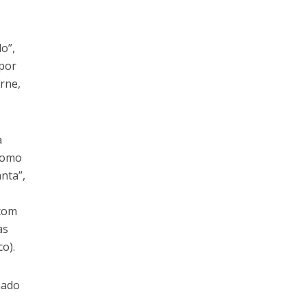
o”,
 por
rne,
a
 como
nta”,
 com
as
o).
hado