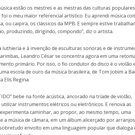
música estão os mestres e as mestras das culturas populare
 foi o meu maior referencial artístico. Eu aprendi música co
ja, ou caipira, os clássicos da MPB. E sempre estive trabalh
o, produzindo, dirigindo, compondo”, diz o artista.
 luthieria e à invenção de esculturas sonoras e de instrum
 marimbas, Leandro César se concentra agora em uma retom
mento primário. Por isso, o fio condutor do disco é o violão 
 uma escola de ouro da música brasileira, de Tom Jobim a B
a Elis Regina.
IDO” bebe na fonte acústica, ancorado na tríade de violão,
utilizar instrumentos elétricos ou eletrônicos. E renova as
B experimenta caminhar, ao propor, ao mesmo tempo, uma
 e a música de câmara, em um álbum alicerçado por arranjo
 sobretudo envolto em uma linguagem popular que dialoga