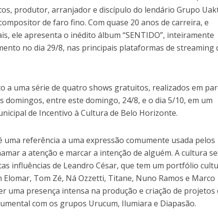
os, produtor, arranjador e discípulo do lendário Grupo Uakt
mpositor de faro fino. Com quase 20 anos de carreira, e
ais, ele apresenta o inédito álbum “SENTIDO”, inteiramente
ento no dia 29/8, nas principais plataformas de streaming 
to a uma série de quatro shows gratuitos, realizados em pa
s domingos, entre este domingo, 24/8, e o dia 5/10, em um
unicipal de Incentivo à Cultura de Belo Horizonte.
, é uma referência a uma expressão comumente usada pelos
amar a atenção e marcar a intenção de alguém. A cultura se
tas influências de Leandro César, que tem um portfólio cultu
com Elomar, Tom Zé, Ná Ozzetti, Titane, Nuno Ramos e Marco
er uma presença intensa na produção e criação de projetos
rumental com os grupos Urucum, Ilumiara e Diapasão.