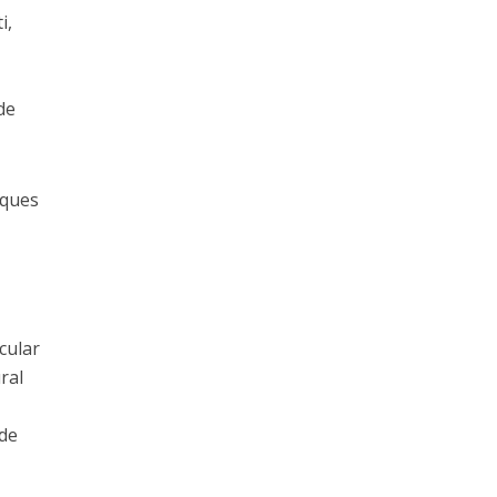
i,
de
rques
cular
ral
 de