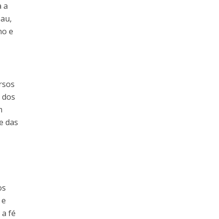
a a
pau,
no e
rsos
a dos
m
e das
a
os
 e
 a fé