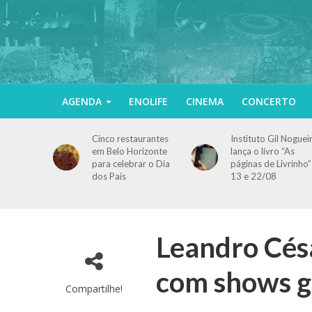
AGENDA
ENOLIFE
CINEMA
CONCERTO
Cinco restaurantes
Instituto Gil Noguei
em Belo Horizonte
lança o livro “As
para celebrar o Dia
páginas de Livrinho”
dos Pais
13 e 22/08
Leandro Cés
com shows gr
Compartilhe!