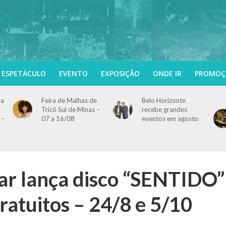
ESPETÁCULO
EVENTO
EXPOSIÇÃO
ONDE IR
PROMOÇ
ra
Feira de Malhas de
Belo Horizonte
Tricô Sul de Minas –
recebe grandes
 –
07 a 16/08
eventos em agosto
ar lança disco “SENTIDO”
atuitos – 24/8 e 5/10