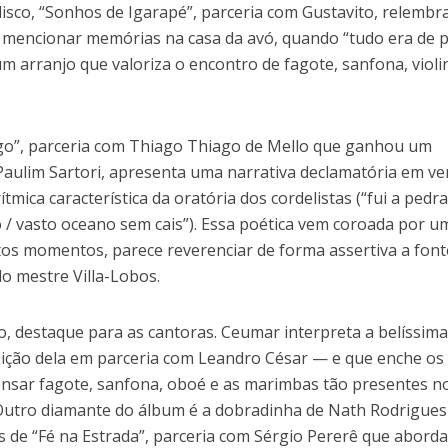
disco, “Sonhos de Igarapé”, parceria com Gustavito, relembr
ao mencionar memórias na casa da avó, quando “tudo era de 
m arranjo que valoriza o encontro de fagote, sanfona, violi
go”, parceria com Thiago Thiago de Mello que ganhou um
 Paulim Sartori, apresenta uma narrativa declamatória em ve
ítmica característica da oratória dos cordelistas (“fui a pedr
go / vasto oceano sem cais”). Essa poética vem coroada por u
tos momentos, parece reverenciar de forma assertiva a font
o mestre Villa-Lobos.
co, destaque para as cantoras. Ceumar interpreta a belíssim
ição dela em parceria com Leandro César — e que enche os
ensar fagote, sanfona, oboé e as marimbas tão presentes n
Outro diamante do álbum é a dobradinha de Nath Rodrigues
 de “Fé na Estrada”, parceria com Sérgio Pererê que aborda