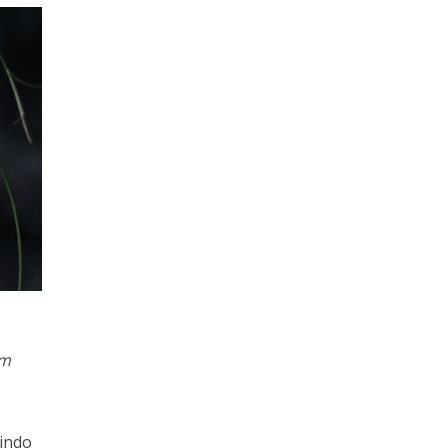
um
uindo