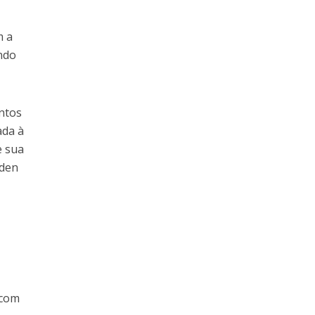
s
m a
ando
entos
ada à
e sua
aden
s
 com