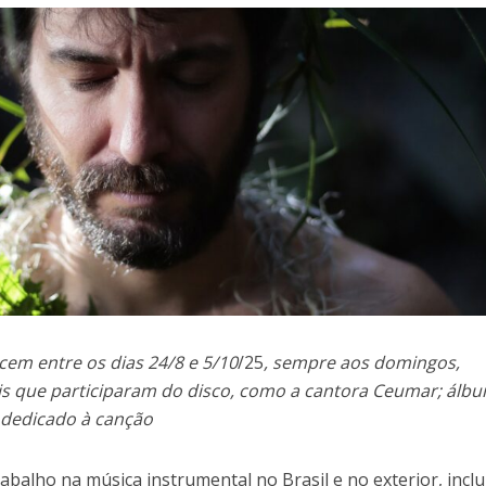
em entre os dias 24/8 e 5/10
/25
, sempre aos domingos,
is que participaram do disco, como a cantora Ceumar; álb
, dedicado à canção
balho na música instrumental no Brasil e no exterior, incl