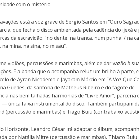
nidade com o mistério.
avações está a voz grave de Sérgio Santos em “Ouro Sagrad
rcia, que fecha o disco ambientada pela cadência do ijexá e
cas da escravidão: “no dente, na tranca, num punhal / na ca
, na mina, na sina, no misau”.
me violões, percussões e marimbas, além de dar vazão à su
nções. E a banda que o acompanha reluz um brilho à parte,
oncelo de Ayran Nicodemo e Jayaram Márcio em “A Voz Que Ca
na Guedes, da sanfona de Matheus Ribeiro e do fagote de
ncia nas bem talhadas harmonias de “Livre Amor”, parceria
” — única faixa instrumental do disco. Também participam d
 (percussão e marimbas) e Tiago Buiu (contrabaixo acústic
lo Horizonte, Leandro César irá adaptar o álbum, acompan
da por Natália Mitre (percussão e marimbas), Thiago Buiu