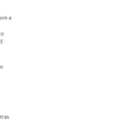
com a
 o
 E
ão
tras