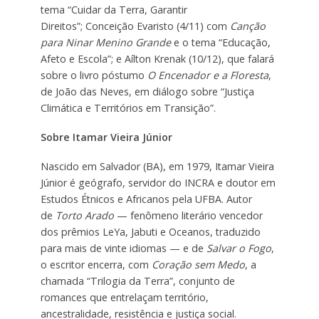
tema “Cuidar da Terra, Garantir
Direitos”; Conceição Evaristo (4/11) com
Canção
para Ninar Menino Grande
e o tema “Educação,
Afeto e Escola”; e Aílton Krenak (10/12), que falará
sobre o livro póstumo
O Encenador e a Floresta
,
de João das Neves, em diálogo sobre “Justiça
Climática e Territórios em Transição”.
Sobre Itamar Vieira Júnior
Nascido em Salvador (BA), em 1979, Itamar Vieira
Júnior é geógrafo, servidor do INCRA e doutor em
Estudos Étnicos e Africanos pela UFBA. Autor
de
Torto Arado
— fenômeno literário vencedor
dos prêmios LeYa, Jabuti e Oceanos, traduzido
para mais de vinte idiomas — e de
Salvar o Fogo
,
o escritor encerra, com
Coração sem Medo
, a
chamada “Trilogia da Terra”, conjunto de
romances que entrelaçam território,
ancestralidade, resistência e justiça social.