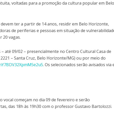
atuita, voltadas para a promoção da cultura popular em Bel
 devem ter a partir de 14 anos, residir em Belo Horizonte,
oras de periferias e pessoas em situação de vulnerabilidad
er 20 vagas.
s – até 09/02 – presencialmente no Centro Cultural Casa de
 2221 – Santa Cruz, Belo Horizonte/MG) ou por meio do
le/nY7BDV32XpmM5e2u5
. Os selecionados serão avisados via 
o vocal começam no dia 09 de fevereiro e serão
rtas, das 18h às 19h30 com o professor Gustavo Bartolozzi.