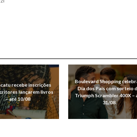
zi
e
Boulevard Shopping celebr
acatu recebe inscrições
Dia dos Pais com sorteio 
critores lançarem livros
Triumph Scrambler 400X – 
– até 10/08
31/08