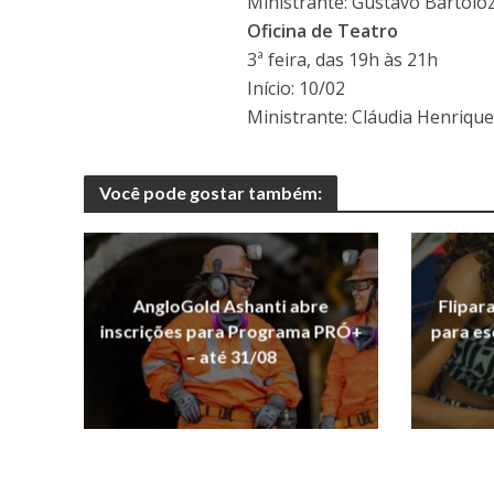
Ministrante: Gustavo Bartoloz
Oficina de Teatro
3ª feira, das 19h às 21h
Início: 10/02
Ministrante: Cláudia Henriqu
Você pode gostar também:
AngloGold Ashanti abre
Flipar
inscrições para Programa PRÓ+
para es
– até 31/08