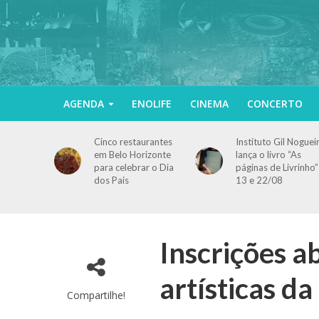
AGENDA
ENOLIFE
CINEMA
CONCERTO
Cinco restaurantes
Instituto Gil Noguei
em Belo Horizonte
lança o livro “As
para celebrar o Dia
páginas de Livrinho”
dos Pais
13 e 22/08
Inscrições a
artísticas d
Compartilhe!