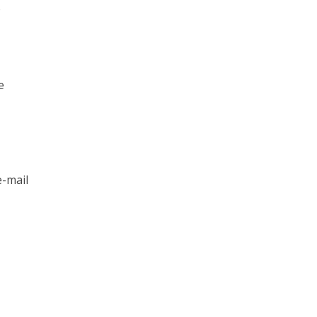
o
e
e-mail