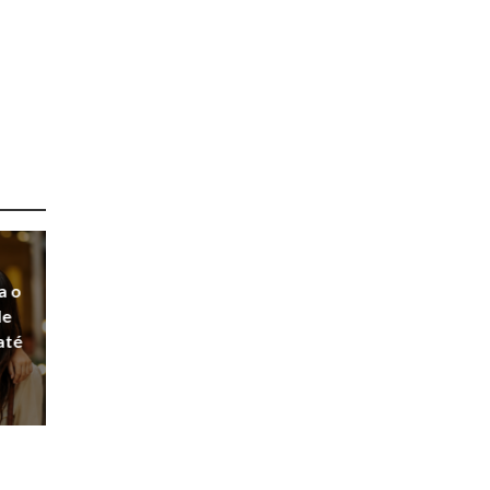
a o
de
até