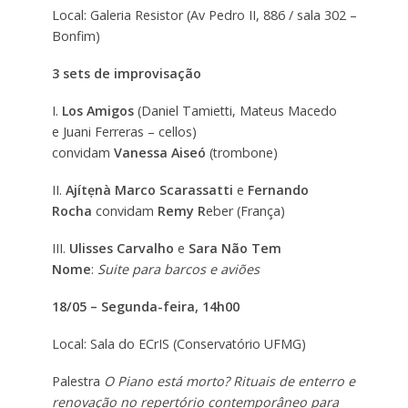
Local: Galeria Resistor (Av Pedro II, 886 / sala 302 –
Bonfim)
3 sets de improvisação
I.
Los Amigos
(Daniel Tamietti, Mateus Macedo
e Juani Ferreras – cellos)
convidam
Vanessa Aiseó
(trombone)
II.
Ajítẹnà Marco Scarassatti
e
Fernando
Rocha
convidam
Remy R
eber (França)
III.
Ulisses Carvalho
e
Sara Não Tem
Nome
:
Suite para barcos e aviões
18/05 – Segunda-feira, 14h00
Local: Sala do ECrIS (Conservatório UFMG)
Palestra
O Piano está morto? Rituais de enterro e
renovação no repertório contemporâneo para