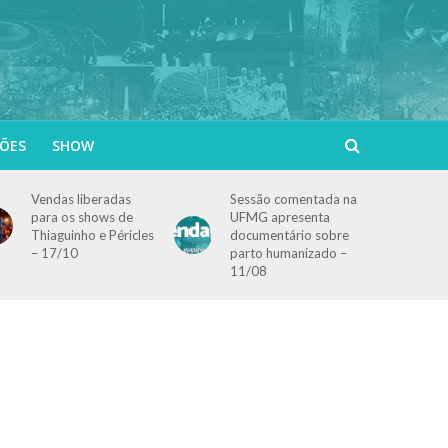
ÕES
SHOW
Vendas liberadas
Sessão comentada na
para os shows de
UFMG apresenta
Thiaguinho e Péricles
documentário sobre
– 17/10
parto humanizado –
11/08