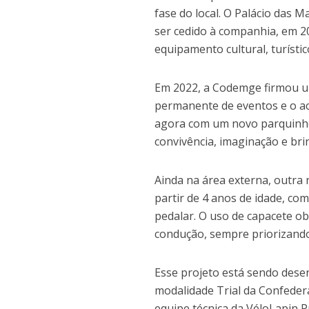
fase do local. O Palácio das 
ser cedido à companhia, em 
equipamento cultural, turístic
Em 2022, a Codemge firmou u
permanente de eventos e o ac
agora com um novo parquinho i
convivência, imaginação e bri
Ainda na área externa, outra n
partir de 4 anos de idade, c
pedalar. O uso de capacete ob
condução, sempre priorizando 
Esse projeto está sendo dese
modalidade Trial da Confeder
equipe técnica da VéloLapin 