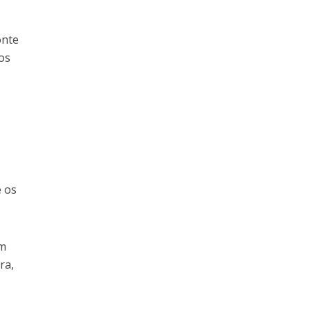
onte
os
e os
em
ra,