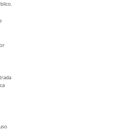
blico.
e
por
ntrada
ica
 uso