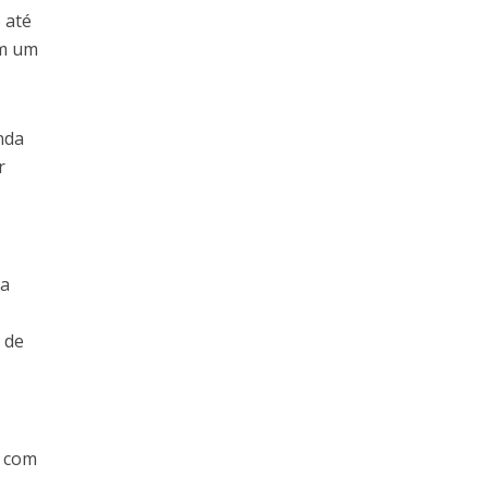
 até
em um
nda
r
 a
 de
, com