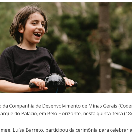
o da Companhia de Desenvolvimento de Minas Gerais (Code
rque do Palácio, em Belo Horizonte, nesta quinta-feira (18/
mge, Luísa Barreto, participou da cerimônia para celebrar 