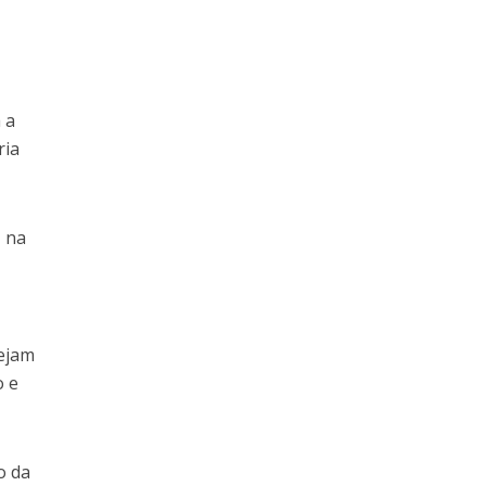
 a
ria
, na
sejam
o e
o da