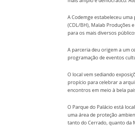
mais amplo e democrático. At
A Codemge estabeleceu uma pa
(CDL/BH), Malab Produções e
para os mais diversos público
A parceria deu origem a um c
programação de eventos cult
O local vem sediando exposiçõ
propício para celebrar a arqu
encontros em meio à bela pa
O Parque do Palácio está loca
uma área de proteção ambienta
tanto do Cerrado, quanto da M