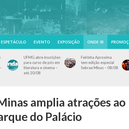
ESPETÁCULO
EVENTO
EXPOSIÇÃO
ONDE IR
PROMOÇ
e
UFMG abre inscrições
Feirinha Aproxima
para curso de pós em
tem edição especial
–
literatura e cinema –
Sebrae Minas – 08/08
até 20/08
Minas amplia atrações ao
arque do Palácio