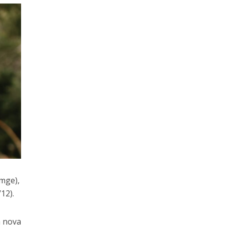
mge),
12).
a nova