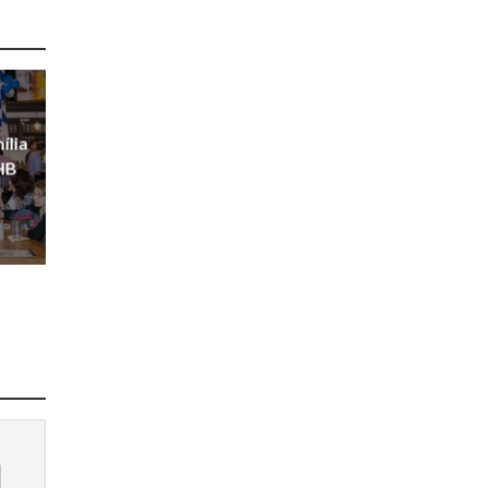
ília
HB