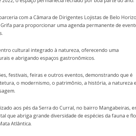
é 2022, o espaço permanecia fechado por boa parte do ano.
rceria com a Câmara de Dirigentes Lojistas de Belo Horiz
 Grifa para proporcionar uma agenda permanente de event
s.
entro cultural integrado à natureza, oferecendo uma
urais e abrigando espaços gastronômicos.
es, festivais, feiras e outros eventos, demonstrando que é
itetura, o modernismo, o patrimônio, a história, a natureza 
isagem.
lizado aos pés da Serra do Curral, no bairro Mangabeiras, 
l que abriga grande diversidade de espécies da fauna e flo
ata Atlântica.