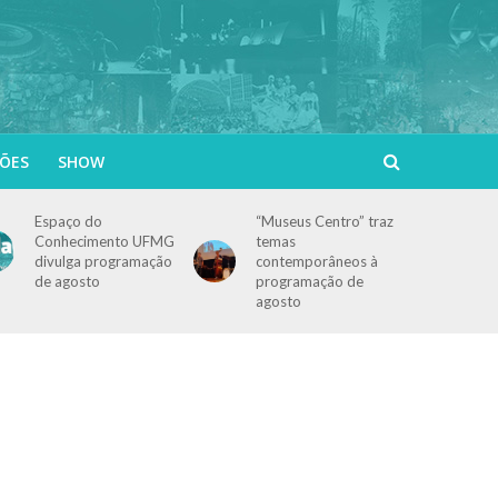
ÕES
SHOW
Espaço do
“Museus Centro” traz
Conhecimento UFMG
temas
divulga programação
contemporâneos à
de agosto
programação de
agosto