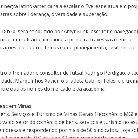
r negra latino-americana a escalar o Everest e atua em pro
estras sobre liderança, diversidade e superação.
 18h30, será conduzido por Amyr Klink, escritor e navegado
icas em solitário, incluindo a primeira travessia a remo do
ntações, ele aborda temas como planejamento, resiliência e
o o treinador e consultor de futsal Rodrigo Perdigão; o té
idade, Marquinhos Xavier; o triatleta Gabriel Teles; e o trei
 entre outros nomes do mercado e da academia.
Sesc em Minas
ens, Serviços e Turismo de Minas Gerais (Fecomércio MG) é
tiva do setor do comércio de bens, serviços e turismo no es
empresas e respondendo por mais de 50 sindicatos. Hoje so