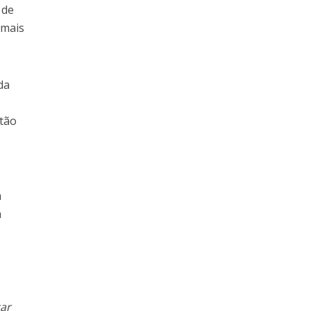
 de
 mais
da
stão
m
a
çar