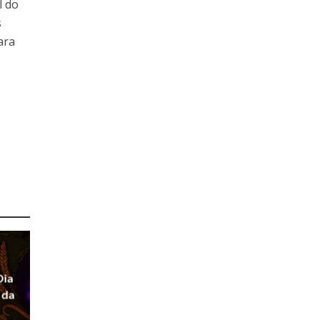
l do
s
ara
Dia
 da