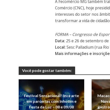
A Fecomércio MG também trab
Comércio (CNC), hoje presidi
interesses do setor nos âmbit
transformar a vida de cidadão
FORMA – Congresso de Esporte
Data:
25 e 26 de setembro de
Local:
Sesc Palladium (rua Rio 
Mais informações e inscriçõe
Você pode gostar também:
Festival Sensacional! leva arte
Macaco
em parcerias com Inhotim e
Nova 
Festa da Luz – 08 e 09/08
gastro