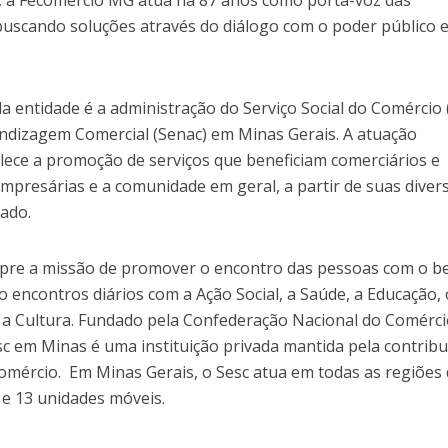
, a Fecomércio MG atua há 87 anos como porta-voz das
scando soluções através do diálogo com o poder público e
a entidade é a administração do Serviço Social do Comércio 
endizagem Comercial (Senac) em Minas Gerais. A atuação
alece a promoção de serviços que beneficiam comerciários e
mpresárias e a comunidade em geral, a partir de suas diver
tado.
mpre a missão de promover o encontro das pessoas com o b
ão encontros diários com a Ação Social, a Saúde, a Educação, 
e a Cultura. Fundado pela Confederação Nacional do Comérc
c em Minas é uma instituição privada mantida pela contribu
comércio. Em Minas Gerais, o Sesc atua em todas as regiões
 e 13 unidades móveis.