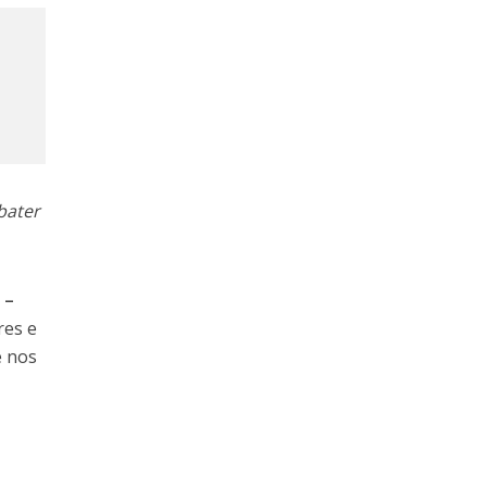
bater
 –
res e
e nos