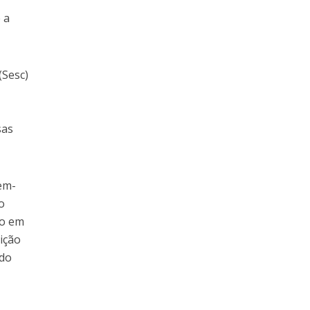
 a
(Sesc)
sas
em-
o
io em
ição
 do