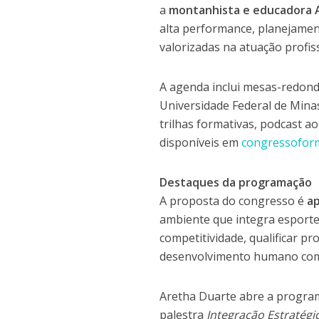
a
montanhista e educadora 
alta performance, planejament
valorizadas na atuação profiss
A agenda inclui mesas-redonda
Universidade Federal de Minas
trilhas formativas, podcast a
disponíveis em
congressofor
Destaques da programação
A proposta do congresso é
a
ambiente que integra esporte,
competitividade, qualificar pr
desenvolvimento humano com
Aretha Duarte abre a program
palestra
Integração Estratég