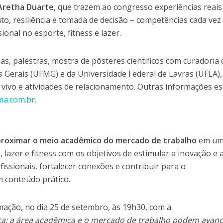
Aretha Duarte
, que trazem ao congresso experiências reais
o, resiliência e tomada de decisão – competências cada vez
ional no esporte, fitness e lazer.
s, palestras, mostra de pôsteres científicos com curadoria 
 Gerais (UFMG) e da Universidade Federal de Lavras (UFLA),
o vivo e atividades de relacionamento. Outras informações e
ma.com.br
.
proximar o meio acadêmico do mercado de trabalho
em u
 lazer e fitness com os objetivos de estimular a inovação e 
ofissionais, fortalecer conexões e contribuir para o
 conteúdo prático.
ação, no dia 25 de setembro, às 19h30, com a
ica: a área acadêmica e o mercado de trabalho podem avan