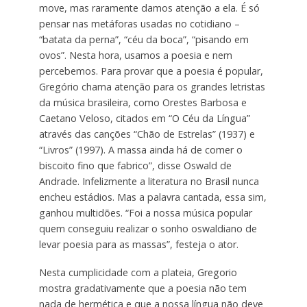
move, mas raramente damos atenção a ela. É só
pensar nas metáforas usadas no cotidiano –
“batata da perna”, “céu da boca”, “pisando em
ovos”. Nesta hora, usamos a poesia e nem
percebemos. Para provar que a poesia é popular,
Gregório chama atenção para os grandes letristas
da música brasileira, como Orestes Barbosa e
Caetano Veloso, citados em “O Céu da Língua”
através das canções “Chão de Estrelas” (1937) e
“Livros” (1997). A massa ainda há de comer o
biscoito fino que fabrico”, disse Oswald de
Andrade. Infelizmente a literatura no Brasil nunca
encheu estádios. Mas a palavra cantada, essa sim,
ganhou multidões. “Foi a nossa música popular
quem conseguiu realizar o sonho oswaldiano de
levar poesia para as massas”, festeja o ator.
Nesta cumplicidade com a plateia, Gregorio
mostra gradativamente que a poesia não tem
nada de hermética e que a nossa língua não deve