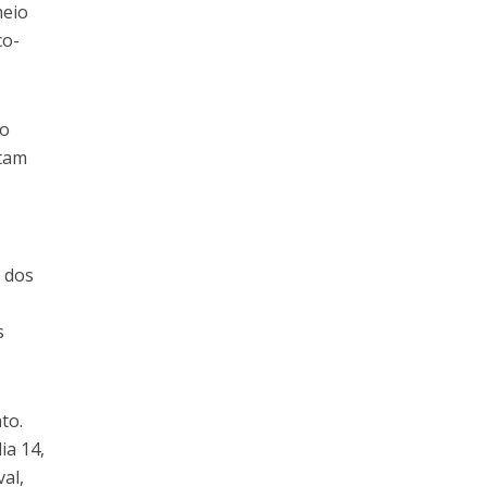
meio
co-
ão
ctam
 dos
s
to.
ia 14,
al,