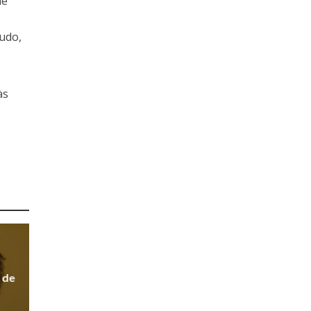
ue
tudo,
às
 de