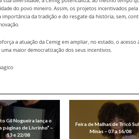
 a sua diversidade, a Cemig potencializa, ao mesmo tempo q
idade do povo mineiro. Assim, os projetos incentivados pela
importância da tradição e do resgate da história, sem, con
inovação.
reforça a atuação da Cemig em ampliar, no estado, o acesso 
r uma maior democratização dos seus incentivos.
magico
uto Gil Nogueira lança o
Feira de Malhas de Tricô Sul
As páginas de Livrinho” –
Minas – 07 a 16/08
13 e 22/08