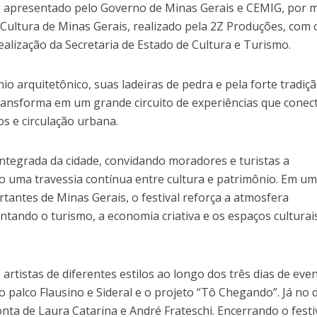
é apresentado pelo Governo de Minas Gerais e CEMIG, por 
à Cultura de Minas Gerais, realizado pela 2Z Produções, com 
realização da Secretaria de Estado de Cultura e Turismo.
o arquitetônico, suas ladeiras de pedra e pela forte tradiç
 transforma em um grande circuito de experiências que cone
s e circulação urbana.
ntegrada da cidade, convidando moradores e turistas a
uma travessia contínua entre cultura e patrimônio. Em um
rtantes de Minas Gerais, o festival reforça a atmosfera
tando o turismo, a economia criativa e os espaços culturai
rtistas de diferentes estilos ao longo dos três dias de even
 palco Flausino e Sideral e o projeto “Tô Chegando”. Já no d
nta de Laura Catarina e André Frateschi. Encerrando o festiv