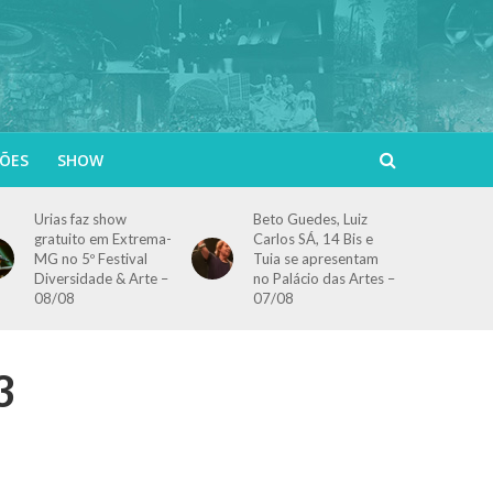
ÕES
SHOW
Urias faz show
Beto Guedes, Luiz
gratuito em Extrema-
Carlos SÁ, 14 Bis e
MG no 5º Festival
Tuia se apresentam
Diversidade & Arte –
no Palácio das Artes –
08/08
07/08
3