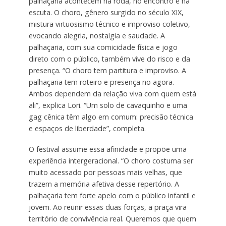
palhaçaria acontecem na roda, no encontro e na
escuta. O choro, gênero surgido no século XIX,
mistura virtuosismo técnico e improviso coletivo,
evocando alegria, nostalgia e saudade. A
palhaçaria, com sua comicidade física e jogo
direto com o público, também vive do risco e da
presença. “O choro tem partitura e improviso. A
palhaçaria tem roteiro e presença no agora.
Ambos dependem da relação viva com quem está
ali”, explica Lori. “Um solo de cavaquinho e uma
gag cênica têm algo em comum: precisão técnica
e espaços de liberdade”, completa.
O festival assume essa afinidade e propõe uma
experiência intergeracional. “O choro costuma ser
muito acessado por pessoas mais velhas, que
trazem a memória afetiva desse repertório. A
palhaçaria tem forte apelo com o público infantil e
jovem. Ao reunir essas duas forças, a praça vira
território de convivência real. Queremos que quem