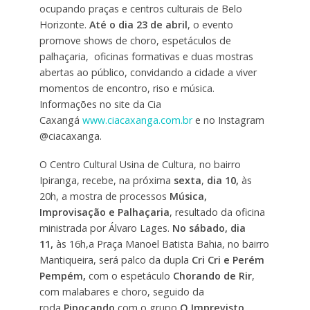
ocupando praças e centros culturais de Belo
Horizonte.
Até o dia 23 de abril
, o evento
promove shows de choro, espetáculos de
palhaçaria, oficinas formativas e duas mostras
abertas ao público, convidando a cidade a viver
momentos de encontro, riso e música.
Informações no site da Cia
Caxangá
www.ciacaxanga.com.br
e no Instagram
@ciacaxanga.
O Centro Cultural Usina de Cultura, no bairro
Ipiranga, recebe, na próxima
sexta
,
dia 10,
às
20h, a mostra de processos
Música,
Improvisação e Palhaçaria
, resultado da oficina
ministrada por Álvaro Lages.
No sábado, dia
11,
às 16h,a Praça Manoel Batista Bahia, no bairro
Mantiqueira, será palco da dupla
Cri Cri e Perém
Pempém,
com o espetáculo
Chorando de Rir
,
com malabares e choro, seguido da
roda
Pipocando
com o grupo
O Imprevisto
,