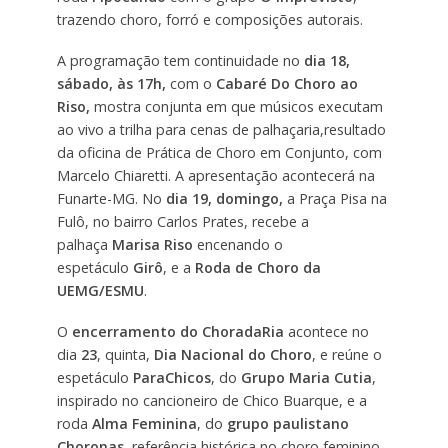
trazendo choro, forró e composições autorais.
A programação tem continuidade no
dia 18,
sábado, às 17h,
com o
Cabaré Do Choro ao
Riso,
mostra conjunta em que músicos executam
ao vivo a trilha para cenas de palhaçaria,resultado
da oficina de Prática de Choro em Conjunto, com
Marcelo Chiaretti. A apresentação acontecerá na
Funarte-MG. No
dia 19, domingo,
a Praça Pisa na
Fulô, no bairro Carlos Prates, recebe a
palhaça
Marisa Riso
encenando o
espetáculo
Girô
, e a
Roda de Choro da
UEMG/ESMU
.
O
encerramento
do ChoradaRia
acontece no
dia
23
, quinta,
Dia Nacional do Choro
, e reúne o
espetáculo
ParaChicos
, do
Grupo Maria Cutia
,
inspirado no cancioneiro de Chico Buarque, e a
roda
Alma Feminina
, do
grupo paulistano
Choronas
, referência histórica no choro feminino,