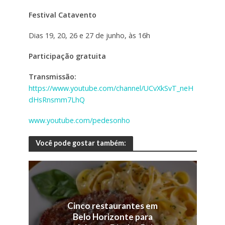
Festival Catavento
Dias 19, 20, 26 e 27 de junho, às 16h
Participação gratuita
Transmissão:
https://www.youtube.com/channel/UCvXkSvT_neH
dHsRnsmm7LhQ
www.youtube.com/pedesonho
Você pode gostar também:
Cinco restaurantes em
Belo Horizonte para