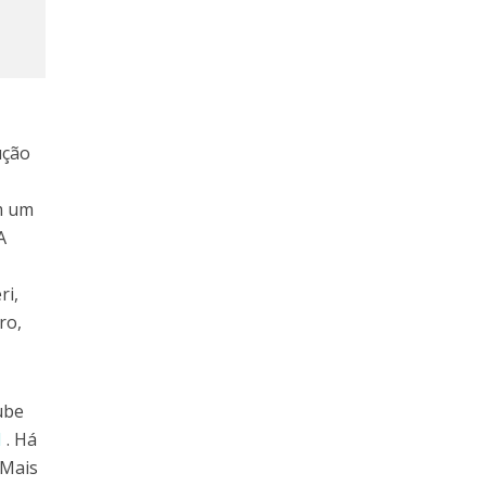
s
ução
om um
A
ri,
ro,
ube
M
. Há
 Mais