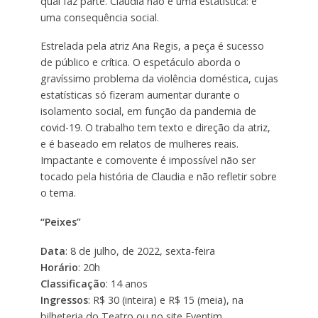
qual faz parte. Claudia não é uma estatística: é
uma consequência social.
Estrelada pela atriz Ana Regis, a peça é sucesso
de público e crítica. O espetáculo aborda o
gravíssimo problema da violência doméstica, cujas
estatísticas só fizeram aumentar durante o
isolamento social, em função da pandemia de
covid-19. O trabalho tem texto e direção da atriz,
e é baseado em relatos de mulheres reais.
Impactante e comovente é impossível não ser
tocado pela história de Claudia e não refletir sobre
o tema.
“Peixes”
Data
: 8 de julho, de 2022, sexta-feira
Horário
: 20h
Classificação
: 14 anos
Ingressos
: R$ 30 (inteira) e R$ 15 (meia), na
bilheteria do Teatro ou no site Eventim.