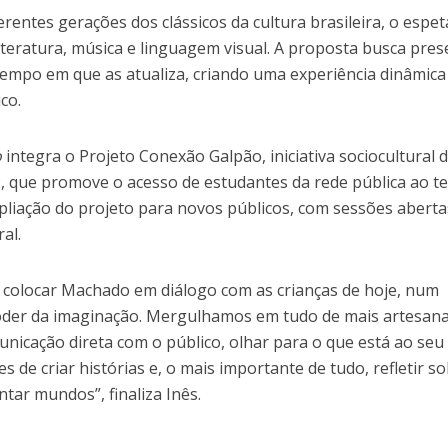
erentes gerações dos clássicos da cultura brasileira, o espet
literatura, música e linguagem visual. A proposta busca pres
empo em que as atualiza, criando uma experiência dinâmica
ico.
o
integra o Projeto Conexão Galpão, iniciativa sociocultural 
, que promove o acesso de estudantes da rede pública ao te
liação do projeto para novos públicos, com sessões aberta
al.
r colocar Machado em diálogo com as crianças de hoje, num
oder da imaginação. Mergulhamos em tudo de mais artesana
unicação direta com o público, olhar para o que está ao seu
s de criar histórias e, o mais importante de tudo, refletir s
tar mundos”, finaliza Inês.