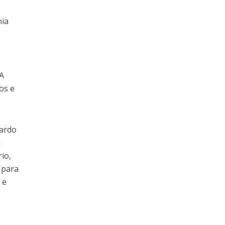
nia
 A
os e
uardo
i
io,
 para
 e