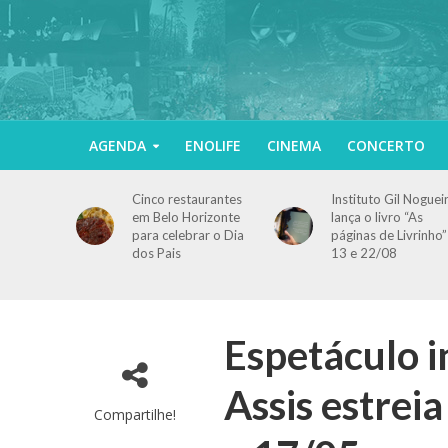
AGENDA
ENOLIFE
CINEMA
CONCERTO
Cinco restaurantes
Instituto Gil Noguei
em Belo Horizonte
lança o livro “As
para celebrar o Dia
páginas de Livrinho”
dos Pais
13 e 22/08
Espetáculo 
Assis estrei
Compartilhe!