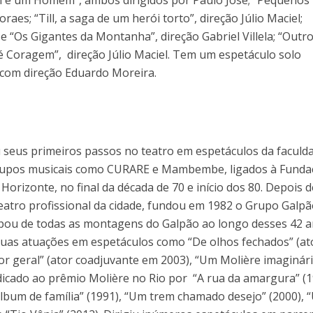
raes; “Till, a saga de um herói torto”, direção Júlio Maciel;
tz e “Os Gigantes da Montanha”, direção Gabriel Villela; “Outro
é Coragem”, direção Júlio Maciel. Tem um espetáculo solo
 com direção Eduardo Moreira.
u seus primeiros passos no teatro em espetáculos da faculd
 grupos musicais como CURARE e Mambembe, ligados à Fund
Horizonte, no final da década de 70 e início dos 80. Depois d
atro profissional da cidade, fundou em 1982 o Grupo Galpã
ticipou de todas as montagens do Galpão ao longo desses 42 
uas atuações em espetáculos como “De olhos fechados” (at
or geral” (ator coadjuvante em 2003), “Um Molière imaginár
ndicado ao prêmio Molière no Rio por “A rua da amargura” (
bum de família” (1991), “Um trem chamado desejo” (2000), 