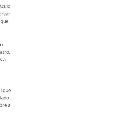
áculo
ervar
 que
do
atro.
s a
l que
 lado
obre a