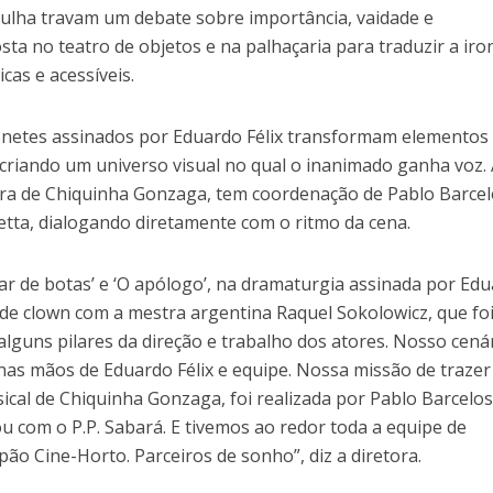
ulha travam um debate sobre importância, vaidade e
ta no teatro de objetos e na palhaçaria para traduzir a iro
as e acessíveis.
ionetes assinados por Eduardo Félix transformam elementos
 criando um universo visual no qual o inanimado ganha voz.
obra de Chiquinha Gonzaga, tem coordenação de Pablo Barcel
etta, dialogando diretamente com o ritmo da cena.
par de botas’ e ‘O apólogo’, na dramaturgia assinada por Ed
 de clown com a mestra argentina Raquel Sokolowicz, que fo
guns pilares da direção e trabalho dos atores. Nosso cenár
nas mãos de Eduardo Félix e equipe. Nossa missão de trazer
ical de Chiquinha Gonzaga, foi realizada por Pablo Barcelos
ou com o P.P. Sabará. E tivemos ao redor toda a equipe de
pão Cine-Horto. Parceiros de sonho”, diz a diretora.