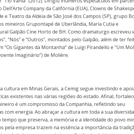
Tio Vânia” (2012). Dirigiu inúmeros espetáculos em parcer
 Dell’Arte Company da Califórnia (EUA), Clowns de Shakesp
de e Teatro da Aldeia de São José dos Campos (SP), grupo B
pos mineiros Grupontapé de Uberlândia, Maria Cutia e
ural Galpão Cine Horto de BH. Como dramaturgo escreveu v
, “Nós” e “Outros”, montados pelo Galpão, além de ter fei
em “Os Gigantes da Montanha” de Luigi Pirandello e “Um Mol
oente Imaginário”) de Molière.
a cultura em Minas Gerais, a Cemig segue investindo e apo
icas existentes nas várias regiões do estado. Afinal, fortalec
 mineiro é um compromisso da Companhia, refletindo seu
s com energia. Ao abraçar a cultura em toda a sua diversida
 tempo que preserva, a memória e a identidade do povo min
os pela empresa trazem na essência a importância da tradiç