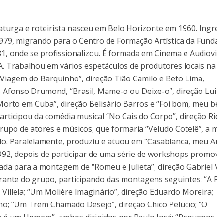
amaturga e roteirista nasceu em Belo Horizonte em 1960. Ing
979, migrando para o Centro de Formação Artística da Fund
1, onde se profissionalizou. É formada em Cinema e Audiovi
A. Trabalhou em vários espetáculos de produtores locais na
A Viagem do Barquinho”, direção Tião Camilo e Beto Lima,
o Afonso Drumond, “Brasil, Mame-o ou Deixe-o”, direção Lui
Morto em Cuba”, direção Belisário Barros e “Foi bom, meu b
Participou da comédia musical “No Cais do Corpo”, direção R
grupo de atores e músicos, que formaria “Veludo Cotelê”, a 
o. Paralelamente, produziu e atuou em “Casablanca, meu A
992, depois de participar de uma série de workshops promo
ada para a montagem de “Romeu e Julieta”, direção Gabriel Vi
rante do grupo, participando das montagens seguintes: “A 
 Villela; “Um Molière Imaginário”, direção Eduardo Moreira;
lho; “Um Trem Chamado Desejo”, direção Chico Pelúcio; “O
 é um Homem”, ambos dirigidos por Paulo José; “Pequenos