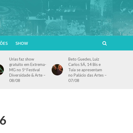
ÕES
SHOW
Urias faz show
Beto Guedes, Luiz
gratuito em Extrema-
Carlos SÁ, 14 Bis e
MG no 5º Festival
Tuia se apresentam
Diversidade & Arte –
no Palácio das Artes –
08/08
07/08
16