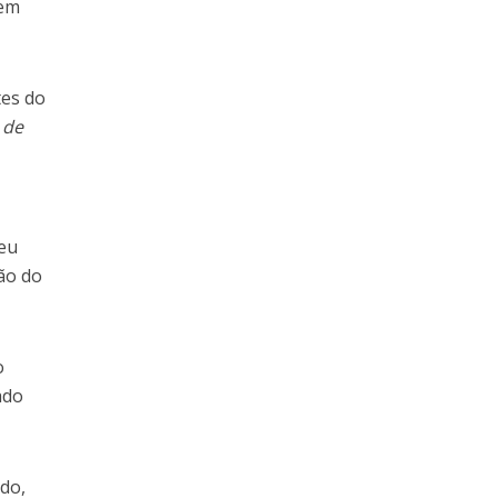
 em
tes do
a de
 eu
ão do
o
ado
do,