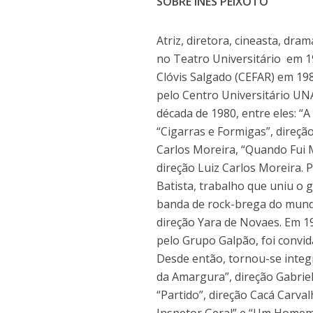
SOBRE INÊS PEIXOTO
Atriz, diretora, cineasta, dr
no Teatro Universitário em 1
Clóvis Salgado (CEFAR) em 198
pelo Centro Universitário UN
década de 1980, entre eles: “
“Cigarras e Formigas”, direçã
Carlos Moreira, “Quando Fui 
direção Luiz Carlos Moreira. 
Batista, trabalho que uniu o 
banda de rock-brega do mund
direção Yara de Novaes. Em 1
pelo Grupo Galpão, foi convid
Desde então, tornou-se integ
da Amargura”, direção Gabriel
“Partido”, direção Cacá Carva
Inspetor Geral” e “Um Homem