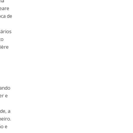
ia
eare
oca de
ários
to
ière
iando
er e
de, a
eiro.
ão e