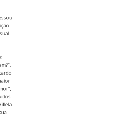
ressou
ação
sual
z
em?”,
icardo
maior
mor”,
vidos
llela.
Rua