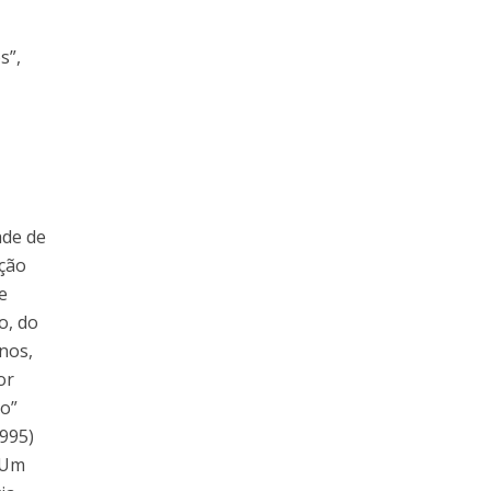
s”,
ade de
ação
e
o, do
anos,
or
io”
1995)
“Um