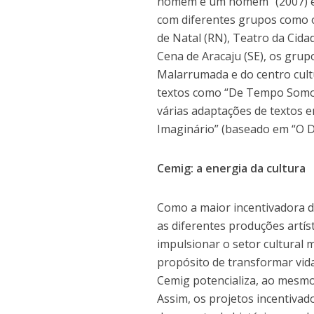
homem é um homem” (2007) e “
com diferentes grupos como o
de Natal (RN), Teatro da Cida
Cena de Aracaju (SE), os gru
Malarrumada e do centro cult
textos como “De Tempo Somos”
várias adaptações de textos 
Imaginário” (baseado em “O D
Cemig: a energia da cultura
Como a maior incentivadora d
as diferentes produções artíst
impulsionar o setor cultural
propósito de transformar vida
Cemig potencializa, ao mesmo
Assim, os projetos incentivad