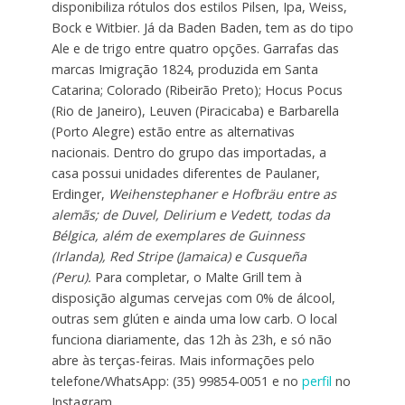
disponibiliza rótulos dos estilos Pilsen, Ipa, Weiss,
Bock e Witbier. Já da Baden Baden, tem as do tipo
Ale e de trigo entre quatro opções. Garrafas das
marcas Imigração 1824, produzida em Santa
Catarina; Colorado (Ribeirão Preto); Hocus Pocus
(Rio de Janeiro), Leuven (Piracicaba) e Barbarella
(Porto Alegre) estão entre as alternativas
nacionais. Dentro do grupo das importadas, a
casa possui unidades diferentes de Paulaner,
Erdinger,
Weihenstephaner e Hofbräu entre as
alemãs; de Duvel, Delirium e Vedett, todas da
Bélgica, além de exemplares de Guinness
(Irlanda), Red Stripe (Jamaica) e Cusqueña
(Peru).
Para completar, o Malte Grill tem à
disposição algumas cervejas com 0% de álcool,
outras sem glúten e ainda uma low carb. O local
funciona diariamente, das 12h às 23h, e só não
abre às terças-feiras. Mais informações pelo
telefone/WhatsApp: (35) 99854-0051 e no
perfil
no
Instagram.