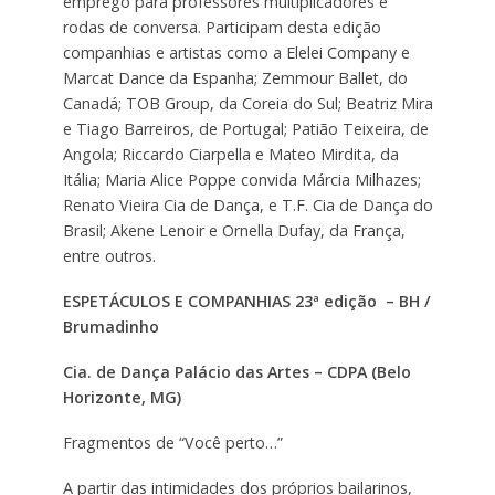
emprego para professores multiplicadores e
rodas de conversa. Participam desta edição
companhias e artistas como a Elelei Company e
Marcat Dance da Espanha; Zemmour Ballet, do
Canadá; TOB Group, da Coreia do Sul; Beatriz Mira
e Tiago Barreiros, de Portugal; Patião Teixeira, de
Angola; Riccardo Ciarpella e Mateo Mirdita, da
Itália; Maria Alice Poppe convida Márcia Milhazes;
Renato Vieira Cia de Dança, e T.F. Cia de Dança do
Brasil; Akene Lenoir e Ornella Dufay, da França,
entre outros.
ESPETÁCULOS E COMPANHIAS 23ª edição – BH /
Brumadinho
Cia. de Dança Palácio das Artes – CDPA (Belo
Horizonte, MG)
Fragmentos de “Você perto…”
A partir das intimidades dos próprios bailarinos,