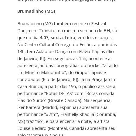
Brumadinho (MG)
Brumadinho (MG) também recebe o Festival
Dança em Trânsito, na mesma semana de BH, só
que no dia
4.07, sexta-feira
, em dois espaços.
No Centro Cultural Córrego do Feijão, a partir das
14h, tem Aulão de Dança com Flávia Tápias (Rio
de Janeiro, RJ). Em seguida, às 15h, acontece a
apresentação das coreografias do pocket “Ziraldo
– o Mineiro Maluquinho”, do Grupo Tápias e
convidados (Rio de Janeiro, RJ). Já na Praça Jardim
Casa Branca, a partir das 19h, o público assiste à
performance “Rotas DELAS” com “Rotas convida
Elas do Surdo” (Brasil e Canadá). Na sequência,
Iker Karrera (Madrid, Espanha) apresenta sua
performance “#7fm”, Frantielly Khadija (Corumbá,
MS) traz “Só”, e para encerrar a noite, a artista
Louise Bedard (Montreal, Canadá) apresenta seu
solo “Morceaux Choisis”.