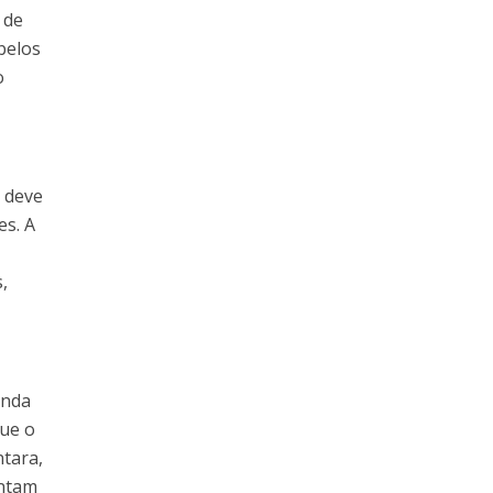
 de
belos
o
o deve
es. A
,
inda
que o
ntara,
ontam