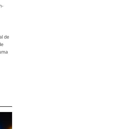
m-
al de
de
 uma