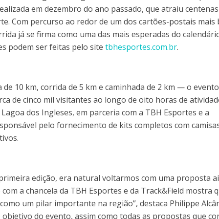
 realizada em dezembro do ano passado, que atraiu centenas
rte. Com percurso ao redor de um dos cartões-postais mais 
rrida já se firma como uma das mais esperadas do calendári
es podem ser feitas pelo site
tbhesportes.com.br
.
a de 10 km, corrida de 5 km e caminhada de 2 km — o event
rca de cinco mil visitantes ao longo de oito horas de atividad
Sul Lagoa dos Ingleses, em parceria com a TBH Esportes e a
sponsável pelo fornecimento de kits completos com camisas
tivos.
primeira edição, era natural voltarmos com uma proposta a
 com a chancela da TBH Esportes e da Track&Field mostra 
como um pilar importante na região”, destaca Philippe Alcâ
O objetivo do evento, assim como todas as propostas que c