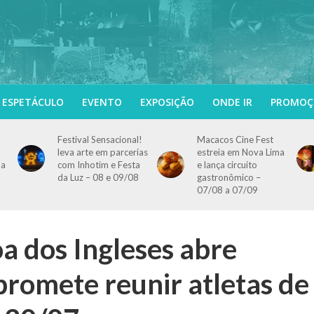
ESPETÁCULO
EVENTO
EXPOSIÇÃO
ONDE IR
PROMOÇ
Festival Sensacional!
Macacos Cine Fest
leva arte em parcerias
estreia em Nova Lima
 a
com Inhotim e Festa
e lança circuito
da Luz – 08 e 09/08
gastronômico –
07/08 a 07/09
a dos Ingleses abre
 promete reunir atletas de