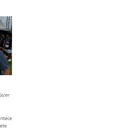
lazer
ontece
mete