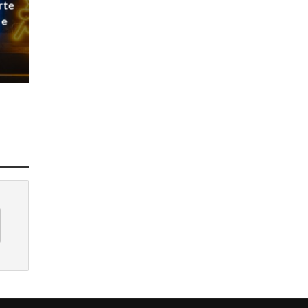
rte
 e