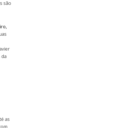
es são
iro,
ruas
avier
 da
té as
 com