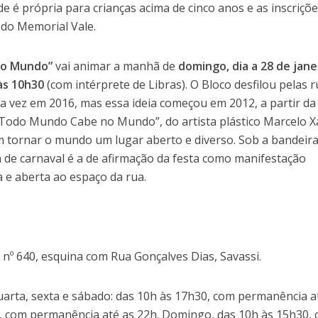
de é própria para crianças acima de cinco anos e as inscriçõ
e do Memorial Vale.
no Mundo”
vai animar a manhã de
domingo, dia a 28 de jane
às 10h30
(com intérprete de Libras). O Bloco desfilou pelas 
ra vez em 2016, mas essa ideia começou em 2012, a partir da
– Todo Mundo Cabe no Mundo”, do artista plástico Marcelo X
 tornar o mundo um lugar aberto e diverso. Sob a bandeira
ia de carnaval é a de afirmação da festa como manifestação
a e aberta ao espaço da rua.
 nº 640, esquina com Rua Gonçalves Dias, Savassi.
arta, sexta e sábado: das 10h às 17h30, com permanência a
0, com permanência até as 22h. Domingo, das 10h às 15h30,