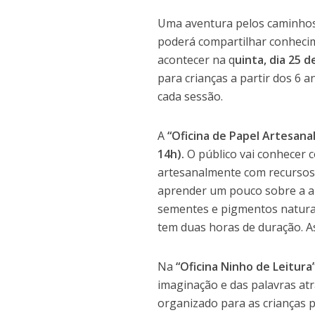
Uma aventura pelos caminhos
poderá compartilhar conhecim
acontecer na q
uinta,
dia
25 de
para crianças a partir dos 6 
cada sessão.
A
“Oficina de Papel Artesanal
14h).
O público vai conhecer 
artesanalmente com recursos s
aprender um pouco sobre a art
sementes e pigmentos naturais
tem duas horas de duração. As
Na
“Oficina Ninho de Leitura
imaginação e das palavras atr
organizado para as crianças 