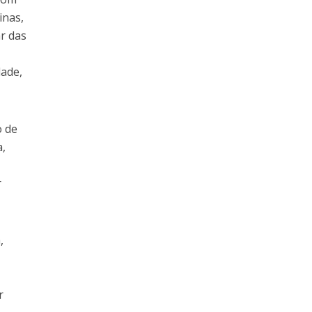
inas,
ar das
dade,
o de
,
r
,
r