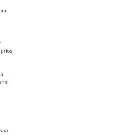
om
r
óprios
da
rial
 sua