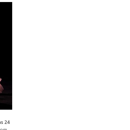
as 24
 com