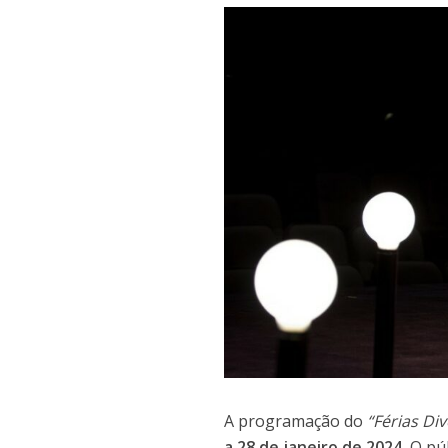
A programação do
“Férias Di
a 28 de janeiro de 2024.
O púb