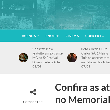
AGENDA
ENOLIFE
CINEMA
CONCERTO
Urias faz show
Beto Guedes, Luiz
gratuito em Extrema-
Carlos SÁ, 14 Bis e
MG no 5º Festival
Tuia se apresentam
Diversidade & Arte –
no Palácio das Arte
08/08
07/08
Confira as a
no Memorial 
Compartilhe!