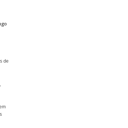
ingo
s de
,
dem
s