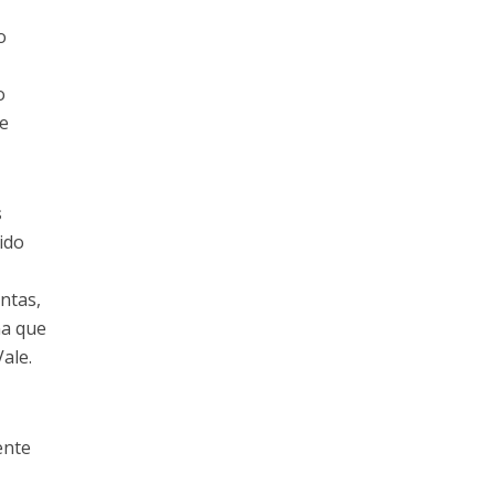
o
o
de
s
ido
ntas,
na que
ale.
ente