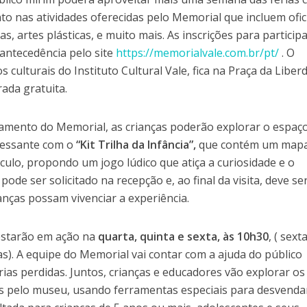
o nas atividades oferecidas pelo Memorial que incluem ofic
as, artes plásticas, e muito mais. As inscrições para particip
 antecedência pelo site
https://memorialvale.com.br/pt/
. O
culturais do Instituto Cultural Vale, fica na Praça da Liber
ada gratuita.
amento do Memorial, as crianças poderão explorar o espaç
eressante com o
“Kit Trilha da Infância”,
que contém um mapa
óculo, propondo um jogo lúdico que atiça a curiosidade e o
pode ser solicitado na recepção e, ao final da visita, deve se
anças possam vivenciar a experiência.
estarão em ação na
quarta, quinta e sexta, às 10h30
, ( sexta
as). A equipe do Memorial vai contar com a ajuda do público
ias perdidas. Juntos, crianças e educadores vão explorar os
s pelo museu, usando ferramentas especiais para desvenda