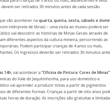
oltada para crianças de 5 anos ou mais, adolescentes e seus
devem ser retirados 30 minutos antes de cada sessão.
ue vão acontecer na
quarta, quinta, sexta, sábado e dom
 com intérprete de libras) – uma visita ao museu poderá ser
lico vai descobrir as histórias de Minas Gerais através de
tam diferentes aspectos da cultura mineira, percorrendo as
porárias. Podem participar crianças de 4 anos ou mais,
antes. Os ingressos deverão ser retirados 30 minutos ante
às 14h
, vai acontecer a
“Oficina de Pintura: Cores de Minas”
âmicas do Vale do Jequitinhonha, para uso doméstico e
úblico vai aprender a produzir tintas a partir de pigmentos
so de diferentes formas. Crianças a partir de oito anos po
duas horas de duração. As inscrições são gratuitas e limitada