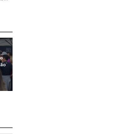
do
São