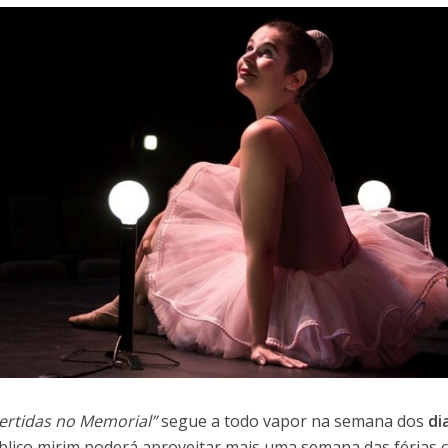
vertidas no Memorial”
segue a todo vapor na semana dos
di
lico mirim poderá aproveitar mais uma semana das férias