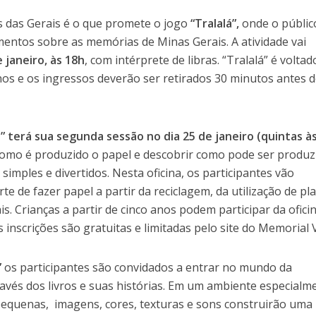
 das Gerais é o que promete o jogo
“Tralalá”,
onde o públic
entos sobre as memórias de Minas Gerais. A atividade vai
 janeiro, às 18h
, com intérprete de libras. “Tralalá” é voltad
anos e os ingressos deverão ser retirados 30 minutos antes 
” terá sua segunda sessão no dia 25 de janeiro (quintas à
como é produzido o papel e descobrir como pode ser produz
imples e divertidos. Nesta oficina, os participantes vão
e de fazer papel a partir da reciclagem, da utilização de pla
. Crianças a partir de cinco anos podem participar da ofici
 inscrições são gratuitas e limitadas pelo site do Memorial V
”
os participantes são convidados a entrar no mundo da
avés dos livros e suas histórias. Em um ambiente especialm
pequenas, imagens, cores, texturas e sons construirão uma