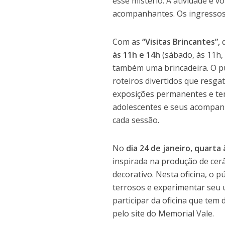
esse mistério. A atividade é v
acompanhantes. Os ingressos 
Com as
“Visitas Brincantes”,
q
às 11h e 14h
(sábado, às 11h,
também uma brincadeira. O púb
roteiros divertidos que resga
exposições permanentes e tem
adolescentes e seus acompanh
cada sessão.
No
dia 24 de janeiro, quarta 
inspirada na produção de cer
decorativo. Nesta oficina, o p
terrosos e experimentar seu u
participar da oficina que tem 
pelo site do Memorial Vale.