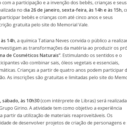
o com a participação e a invenção dos bebês, crianças e seus
ealizada no d
ia
26 de janeir
o,
sexta-feira, às 14h e às 15h,
c
articipar bebês e crianças com até cinco anos e seus
ição gratuita pelo site do Memorial Vale.
 às 14h
, a química Tatiana Neves convida o público a realiza
 investigam as transformações da matéria ao produzir os pr
ina de Cosméticos Naturais”
. Estimulando os sentidos e o
ticipantes vão combinar sais, óleos vegetais e essenciais,
máticas. Crianças a partir de quatro anos podem participar 
o. As inscrições são gratuitas e limitadas pelo site do Memo
, sábado, às 10h30
(com intérprete de Libras) será realizada
 Grupo Girino. A atividade tem como objetivo a experiência
a partir da utilização de materiais reaproveitáveis. Os
nidade de desenvolver projetos de criação de personagens e