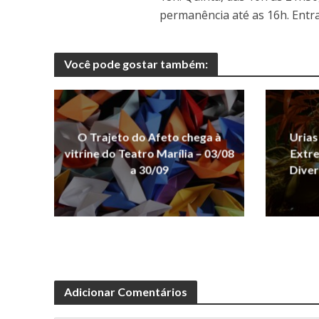
permanência até as 16h. Entr
Você pode gostar também:
O Trajeto do Afeto chega à
Urias
vitrine do Teatro Marília – 03/08
Extre
a 30/09
Diver
Adicionar Comentários