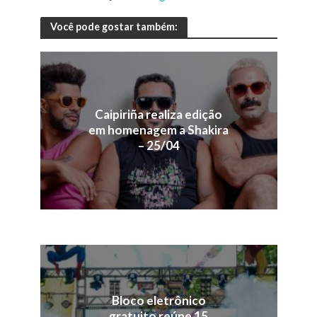
Você pode gostar também:
Caipiriña realiza edição
em homenagem a Shakira
– 25/04
Bloco eletrônico
gratuito reúne 15