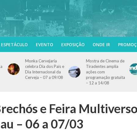
ESPETÁCULO
EVENTO
EXPOSIÇÃO
ONDE IR
PROMOÇ
Monka Cervejaria
Mostra de Cinema de
ma
celebra Dia dos Pais e
Tiradentes amplia
Dia Internacional da
ações com
Cerveja – 07 a 09/08
programação gratuita
– 12 a 14/08
Brechós e Feira Multivers
u – 06 a 07/03