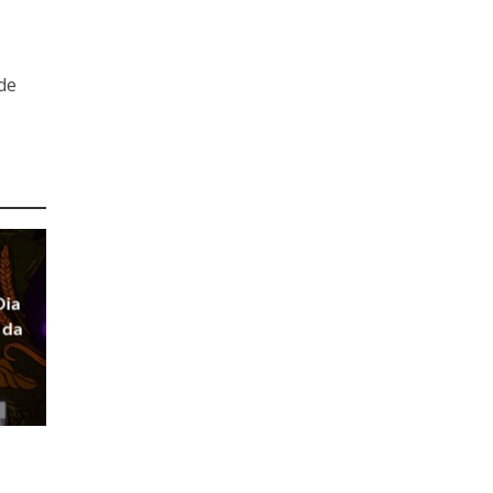
de
Dia
 da