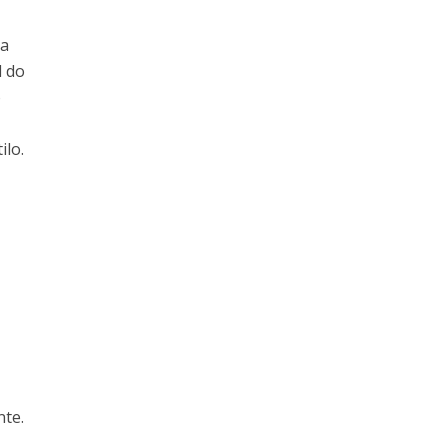
ma
l do
o
tilo.
onte.