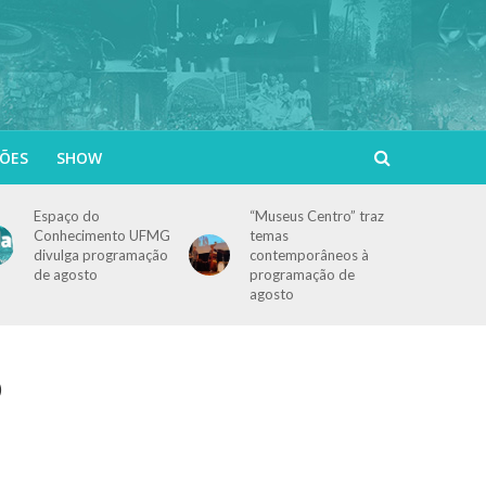
ÕES
SHOW
Espaço do
“Museus Centro” traz
Conhecimento UFMG
temas
divulga programação
contemporâneos à
de agosto
programação de
agosto
o