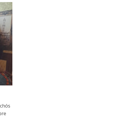
echós
pre