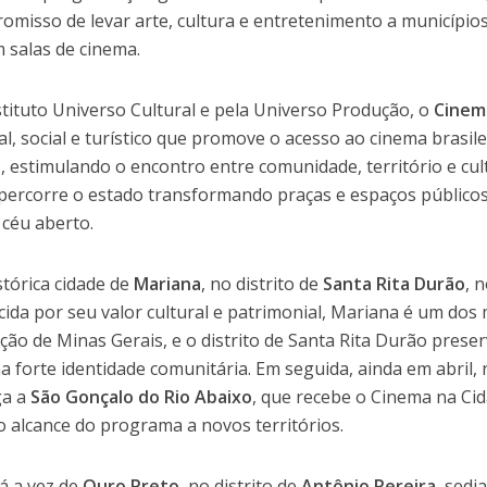
misso de levar arte, cultura e entretenimento a municípios
 salas de cinema.
nstituto Universo Cultural e pela Universo Produção, o
Cinem
, social e turístico que promove o acesso ao cinema brasile
s, estimulando o encontro entre comunidade, território e cul
o percorre o estado transformando praças e espaços público
 céu aberto.
stórica cidade de
Mariana
, no distrito de
Santa Rita Durão
, 
cida por seu valor cultural e patrimonial, Mariana é um dos
ão de Minas Gerais, e o distrito de Santa Rita Durão prese
a forte identidade comunitária. Em seguida, ainda em abril,
ga a
São Gonçalo do Rio Abaixo
, que recebe o Cinema na Ci
o alcance do programa a novos territórios.
rá a vez de
Ouro Preto
, no distrito de
Antônio Pereira
, sedi