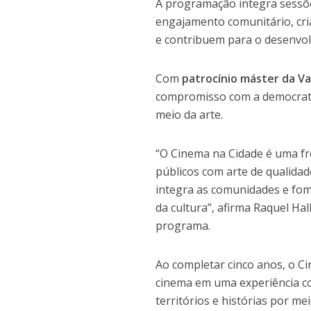
A programação integra sessõe
engajamento comunitário, cria
e contribuem para o desenvol
Com
patrocínio m
á
ster da Va
compromisso com a democratiz
meio da arte.
“O Cinema na Cidade é uma fr
públicos com arte de qualidade
integra as comunidades e fo
da cultura”, afirma Raquel Ha
programa.
Ao completar cinco anos, o C
cinema em uma experiência co
territórios e histórias por mei