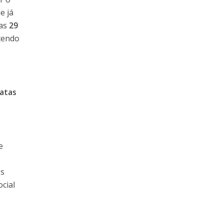
e já
ias
29
cendo
atas
e
os
cial