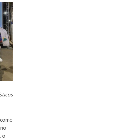
sticos
e como
ono
, o