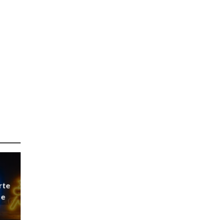
rte
 e