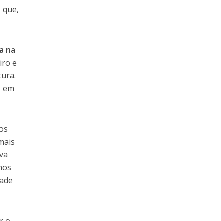
 que,
a na
iro e
tura.
s em
nos
 mais
rva
 nos
dade
ar o