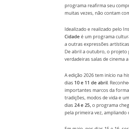
programa reafirma seu compro
muitas vezes, não contam com
Idealizado e realizado pelo I
Cidade
é um programa cultural
a outras expressões artística
De abril a outubro, o projet
verdadeiras salas de cinema a
A edição 2026 tem início na hi
dias
10 e 11 de abril
. Reconhe
importantes marcos da formaç
tradições, modos de vida e um
dias
24 e 25,
o programa che
pela primeira vez, ampliando 
Em maio, nos dias 15 e 16, se