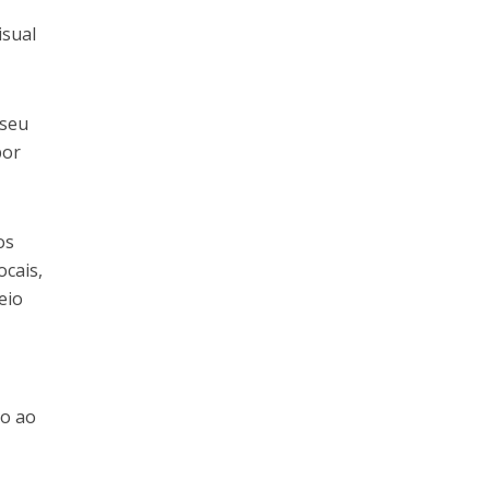
isual
 seu
por
os
ocais,
eio
so ao