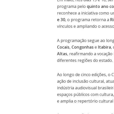
programa pelo
quinto ano c
reconhece a iniciativa como u
e 30
, o programa retorna a
R
vínculos e ampliando o acesso
A programação segue ao lon
Cocais
,
Congonhas
e
Itabira
,
Altas
, reafirmando a vocação
diferentes regiões do estado.
Ao longo de cinco edições, o
ação de inclusão cultural, at
indústria audiovisual brasileir
espaços públicos com cultura
e amplia o repertório cultura