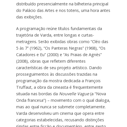
distribuído presencialmente na bilheteria principal
do Palácio das Artes e nos totens, uma hora antes
das exibições.
A programação reúne títulos fundamentais da
trajetória de Varda, entre longas e curtas-
metragens. Serão exibidas obras como “Cléo das
5 às 7” (1962), “Os Panteras Negras” (1968), “Os
Catadores e Eu” (2000) e “As Praias de Agnès”
(2008), obras que refletem diferentes
características de seu projeto artístico. Dando
prosseguimentos às discussões trazidas na
programação da mostra dedicada a François
Truffaut, a obra da cineasta é frequentemente
situada nas bordas da
Nouvelle Vague
(a “Nova
Onda francesa”) – movimento com o qual dialoga,
mas ao qual nunca se submete completamente.
Varda desenvolveu um cinema que opera entre
categorias estabelecidas, recusando distinções
rígidas entre ficção e documentário, entre gesto