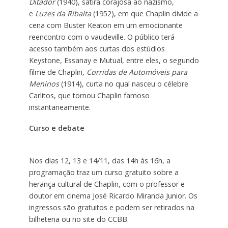
Ditador
(1940), sátira corajosa ao nazismo,
e
Luzes da Ribalta
(1952), em que Chaplin divide a
cena com Buster Keaton em um emocionante
reencontro com o vaudeville. O público terá
acesso também aos curtas dos estúdios
Keystone, Essanay e Mutual, entre eles, o segundo
filme de Chaplin,
Corridas de Automóveis para
Meninos
(1914), curta no qual nasceu o célebre
Carlitos, que tornou Chaplin famoso
instantaneamente.
Curso e debate
Nos dias 12, 13 e 14/11, das 14h às 16h, a
programação traz um curso gratuito sobre a
herança cultural de Chaplin, com o professor e
doutor em cinema José Ricardo Miranda Junior. Os
ingressos são gratuitos e podem ser retirados na
bilheteria ou no site do CCBB.