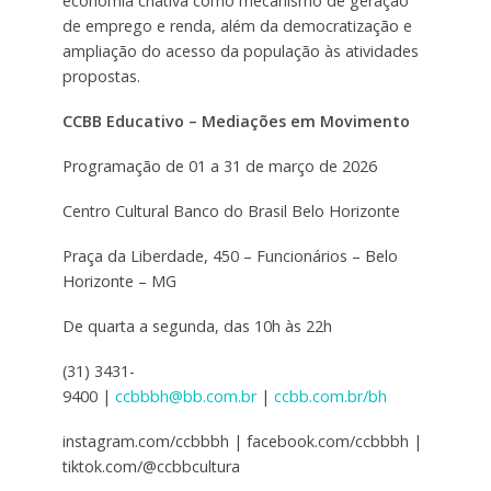
economia criativa como mecanismo de geração
de emprego e renda, além da democratização e
ampliação do acesso da população às atividades
propostas.
CCBB Educativo – Mediações em Movimento
Programação de 01 a 31 de março de 2026
Centro Cultural Banco do Brasil Belo Horizonte
Praça da Liberdade, 450 – Funcionários – Belo
Horizonte – MG
De quarta a segunda, das 10h às 22h
(31) 3431-
9400 |
ccbbbh@bb.com.br
|
ccbb.com.br/bh
instagram.com/ccbbbh | facebook.com/ccbbbh |
tiktok.com/@ccbbcultura