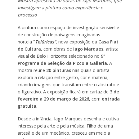
Mostra apresenta 20 obras de Iago Marques, que
investigam a pintura como experiência e
processo
A pintura como espaço de investigação sensível e
de construção de paisagens imaginadas
norteia
“
Telúricas”
, nova exposição da
Casa Fiat
de Cultura
, com obras de
Iago Marques
, artista
visual de Belo Horizonte selecionado no
9º
Programa de Seleção da Piccola Galleria
. A
mostra reúne
20 pinturas
nas quais o artista
explora a relação entre gesto, cor e matéria,
criando imagens que transitam entre o abstrato e
o figurativo. A exposição ficará em cartaz de
3 de
fevereiro a 29 de março de 2026,
com
entrada
gratuita
.
Desde a infância, Iago Marques desenha e cultiva
interesse pela arte e pela música. Filho de uma
artesã e de um mecânico, cresceu em meio a