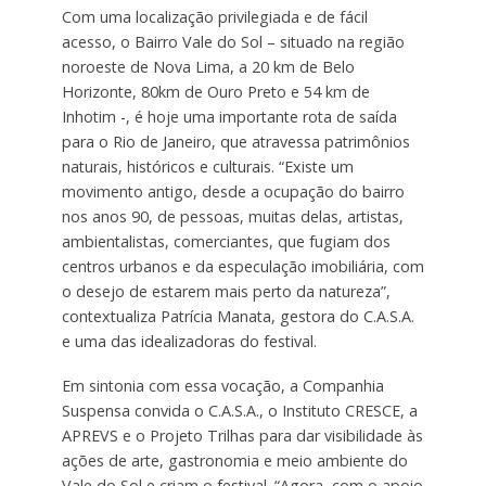
Com uma localização privilegiada e de fácil
acesso, o Bairro Vale do Sol – situado na região
noroeste de Nova Lima, a 20 km de Belo
Horizonte, 80km de Ouro Preto e 54 km de
Inhotim -, é hoje uma importante rota de saída
para o Rio de Janeiro, que atravessa patrimônios
naturais, históricos e culturais. “Existe um
movimento antigo, desde a ocupação do bairro
nos anos 90, de pessoas, muitas delas, artistas,
ambientalistas, comerciantes, que fugiam dos
centros urbanos e da especulação imobiliária, com
o desejo de estarem mais perto da natureza”,
contextualiza Patrícia Manata, gestora do C.A.S.A.
e uma das idealizadoras do festival.
Em sintonia com essa vocação, a Companhia
Suspensa convida o C.A.S.A., o Instituto CRESCE, a
APREVS e o Projeto Trilhas para dar visibilidade às
ações de arte, gastronomia e meio ambiente do
Vale do Sol e criam o festival. “Agora, com o apoio