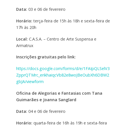
Data:
03 e 06 de fevereiro
Horário:
terça-feira de 15h às 18h e sexta-feira de
17h às 20h
Local:
C.A.S.A. – Centro de Arte Suspensa e
Armatrux
Inscrições gratuitas pelo link:
https://docs.google.com/forms/d/e/1FAIpQLSelV3
ZpprQTMrc_erikhaiqcVb82e8woJBeOubXh6DBW2
gbJA/viewform
Oficina de Alegorias e Fantasias com Tana
Guimarães e Joanna Sanglard
Data:
04 e 06 de fevereiro
Horário:
quarta-feira de 16h às 19h e sexta-feira