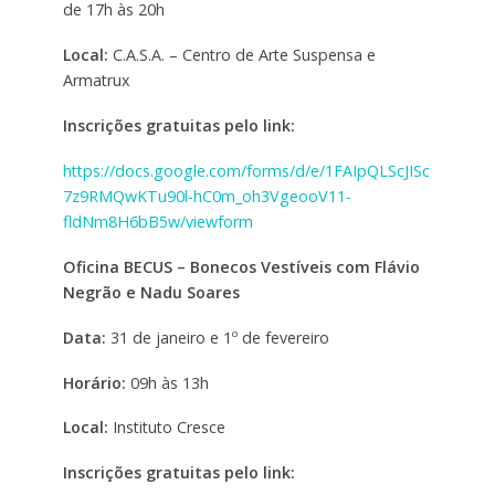
de 17h às 20h
Local:
C.A.S.A. – Centro de Arte Suspensa e
Armatrux
Inscrições gratuitas pelo link:
https://docs.google.com/forms/d/e/1FAIpQLScJISc
7z9RMQwKTu90l-hC0m_oh3VgeooV11-
fldNm8H6bB5w/viewform
Oficina BECUS – Bonecos Vestíveis com Flávio
Negrão e Nadu Soares
Data:
31 de janeiro e 1º de fevereiro
Horário:
09h às 13h
Local:
Instituto Cresce
Inscrições gratuitas pelo link: