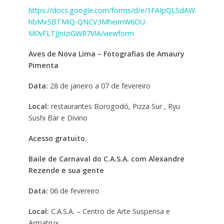
https://docs.google.com/forms/d/e/1FAIpQLSdAW
hbMxSBTMiQ-QNCV3MheimW6OU-
M0vFLTJJnIziGWR7VlA/viewform
Aves de Nova Lima – Fotografias de Amaury
Pimenta
Data:
28 de janeiro a 07 de fevereiro
Local:
restaurantes Borogodó, Pizza Sur , Ryu
Sushi Bar e Divino
Acesso gratuito.
Baile de Carnaval do C.A.S.A. com Alexandre
Rezende e sua gente
Data:
06 de fevereiro
Local:
C.A.S.A. – Centro de Arte Suspensa e
Armatrux