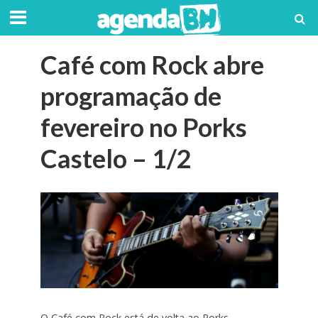
Café com Rock abre
programação de
fevereiro no Porks
Castelo – 1/2
O Café com Rock está de volta ao Porks