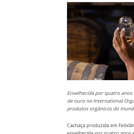
Envelhecida por quatro anos
de ouro no International Org
produtos orgânicos do mun
Cachaça produzida em Felixlân
envelhecida por quatro anos