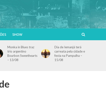
ÕES
SHOW
Monka in Blues traz
Dia de Iemanjá terá
trio argentino
carreata pela cidade e
Bourbon Sweethearts
festa na Pampulha –
– 13/08
15/08
 de