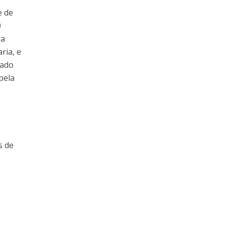
e de
0
ra
ria, e
iado
pela
s de