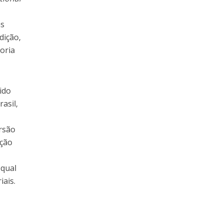
as
dição,
goria
ido
asil,
ersão
ação
 qual
iais.