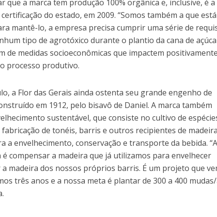
r que a marca tem produção 100% orgânica e, inclusive, é a
 certificação do estado, em 2009. “Somos também a que está
ara mantê-lo, a empresa precisa cumprir uma série de requi
hum tipo de agrotóxico durante o plantio da cana de açúca
ém de medidas socioeconômicas que impactem positivamente
no processo produtivo.
lo, a Flor das Gerais ainda ostenta seu grande engenho de
construído em 1912, pelo bisavô de Daniel. A marca também
lhecimento sustentável, que consiste no cultivo de espécie
 fabricação de tonéis, barris e outros recipientes de madeir
ara a envelhecimento, conservação e transporte da bebida. “
va é compensar a madeira que já utilizamos para envelhecer
r a madeira dos nossos próprios barris. É um projeto que v
os três anos e a nossa meta é plantar de 300 a 400 mudas
a.