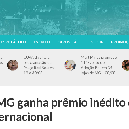
ESPETÁCULO
EVENTO
EXPOSIÇÃO
ONDE IR
PROMOÇ
val
CURA divulga a
Mart Minas promove
as
programação da
11º Evento de
Praça Raul Soares –
Adoção Pet em 35
19 a 30/08
lojas de MG – 08/08
MG ganha prêmio inédito
ernacional