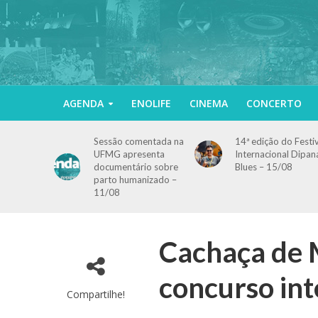
AGENDA
ENOLIFE
CINEMA
CONCERTO
Sessão comentada na
14ª edição do Festi
UFMG apresenta
Internacional Dipan
documentário sobre
Blues – 15/08
parto humanizado –
11/08
Cachaça de 
concurso int
Compartilhe!