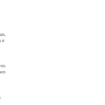
ais,
s é
nto
 em
.
o