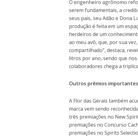
O engenheiro agrônomo reforç
serem fundamentais, a credib
seus pais, seu Adão e Dona L
produção é feita em um espaço
herdeiros de um conhecimento
ao meu avô, que, por sua vez
compartilhado”, destaca, reve
litros por ano, sendo que no
colaboradores chega a triplic
Outros prêmios importante
A Flor das Gerais também acum
marca vem sendo reconhecida 
três premiações no New Spiri
premiações no Concurso Cach
premiações no Spirits Selecti