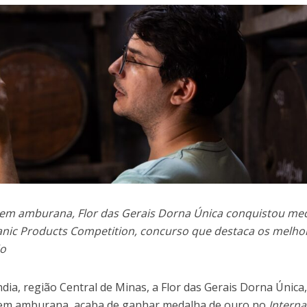
 em amburana, Flor das Gerais Dorna Única conquistou me
anic Products Competition, concurso que destaca os melho
do
dia, região Central de Minas, a Flor das Gerais Dorna Única
 em amburana, acaba de ganhar medalha de ouro no
Interna