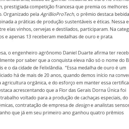
n
, prestigiada competição francesa que premia os melhores
. Organizado pela
AgriBioProTech
, o prêmio destaca bebid
nada a práticas de produção sustentáveis ​​e éticas. Nessa e
re elas vinhos, cervejas e destilados, participaram. Na cate
tos e apenas 13 receberam medalhas de ouro e prata.
sa, o engenheiro agrônomo Daniel Duarte afirma ter receb
palmente por saber que a conquista eleva não só o nome do Br
 e o da cidade de Felixlândia. “Essa medalha de ouro é um
iciado há de mais de 20 anos, quando demos início na conv
a agricultura orgânica, e do esforço em manter essa certific
staca acrescentando que a Flor das Gerais Dorna Única foi
trabalho voltado para a produção de cachaças especiais, do
êmicas, contratação de empresa de
design
e analistas sensor
manho que já em seu primeiro ano ganhou quatro prêmios