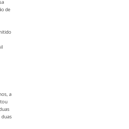
sa
ão de
mitido
il
nos, a
stou
 duas
m duas