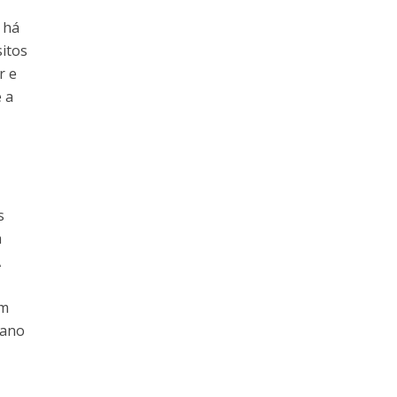
 há
sitos
r e
 a
s
a
A
em
/ano