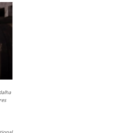
dalha
res
,
tional