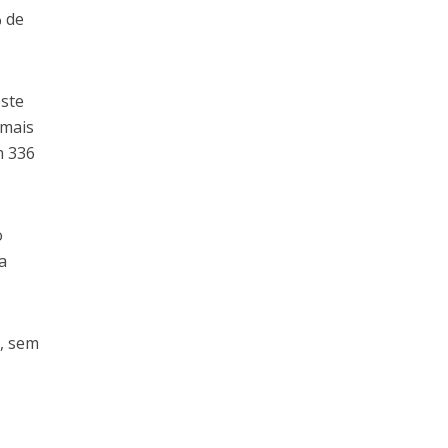
% de
este
 mais
m 336
o
a
, sem