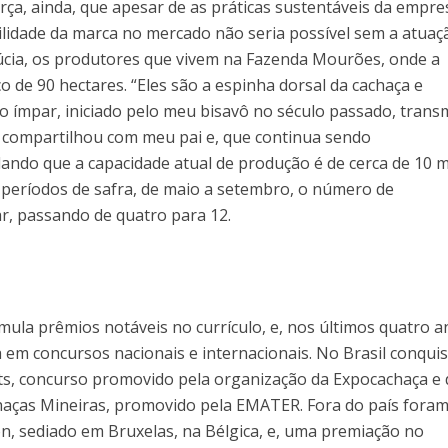
a, ainda, que apesar de as práticas sustentáveis da empre
ilidade da marca no mercado não seria possível sem a atuaç
úcia, os produtores que vivem na Fazenda Mourões, onde a
 de 90 hectares. “Eles são a espinha dorsal da cachaça e
 ímpar, iniciado pelo meu bisavô no século passado, trans
, compartilhou com meu pai e, que continua sendo
lando que a capacidade atual de produção é de cerca de 10 m
s períodos de safra, de maio a setembro, o número de
ar, passando de quatro para 12.
s
ula prêmios notáveis no currículo, e, nos últimos quatro a
em concursos nacionais e internacionais. No Brasil conqui
ts, concurso promovido pela organização da Expocachaça e
aças Mineiras, promovido pela EMATER. Fora do país fora
on, sediado em Bruxelas, na Bélgica, e, uma premiação no