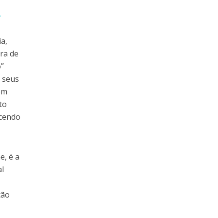
.
ia,
ra de
o”
e seus
om
to
ecendo
e, é a
al
ção