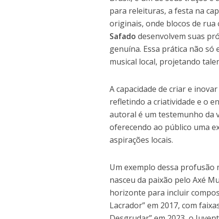
para releituras, a festa na c
originais, onde blocos de ru
Safado
desenvolvem suas próp
genuína. Essa prática não só 
musical local, projetando tale
A capacidade de criar e inov
refletindo a criatividade e o 
autoral é um testemunho da vi
oferecendo ao público uma exp
aspirações locais.
Um exemplo dessa profusão m
nasceu da paixão pelo Axé Mu
horizonte para incluir compo
Lacrador” em 2017, com faixa
Desgrudar” em 2023, o Juven