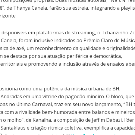
m composições próprias. Duas músicas autorais, “Na ZN Tem
ê”, de Thanya Canela, farão sua estreia, integrando a playlis
rizonte.
 disponíveis em plataformas de streaming, o Tchanzinho Z
 Canela, foram inclusive indicados ao Prêmio Claro de Músic
sica de axé, um reconhecimento da qualidade e originalidad
 se destaca por sua atuação periférica e democrática,
erritoriais e promovendo a inclusão através de ensaios abe
siciona como uma potência da música urbana de BH,
Andradas em uma vitrine do pagodão mineiro. O bloco, que
soas no último Carnaval, traz em seu novo lançamento, “BH 
ca com a rivalidade bem-humorada entre baianos e mineiros
m o molho”, de Kanalha, a composição de Jeffim Dabazi, líder
antaklaus e criação rítmica coletiva, exemplifica a capacida