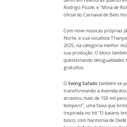
tanto em releituras quanto e
Rodrigo Picolé, e “Mina de Rol
oficial do Carnaval de Belo Ho
Com nove músicas próprias já
Norte, e sua vocalista Thanya
2025, na categoria melhor mú
sua produção. O bloco também
questionando desigualdades t
gratuitos.
O
Swing Safado
também se po
transformando a Avenida dos 
arrastou mais de 150 mil pes
tempero”, uma faixa que brin
Inspirada no hit “O baiano te
bloco, com harmonia de Dedé S