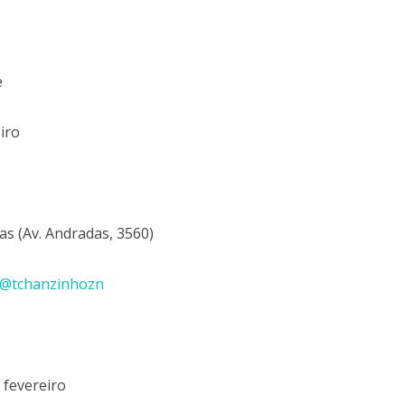
e
iro
as (Av. Andradas, 3560)
@tchanzinhozn
 fevereiro