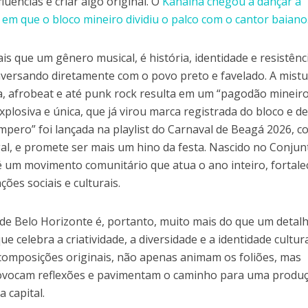
luências e criar algo original. O
Kanalha chegou a dançar a
m que o bloco mineiro dividiu o palco com o cantor baiano
is que um gênero musical, é história, identidade e resistênc
onversando diretamente com o povo preto e favelado. A mistu
, afrobeat e até punk rock resulta em um “pagodão mineir
losiva e única, que já virou marca registrada do bloco e d
pero” foi lançada na playlist do Carnaval de Beagá 2026, c
al, e promete ser mais um hino da festa. Nascido no Conjun
é um movimento comunitário que atua o ano inteiro, fortal
ções sociais e culturais.
de Belo Horizonte é, portanto, muito mais do que um detalh
e celebra a criatividade, a diversidade e a identidade cultur
 composições originais, não apenas animam os foliões, mas
ovocam reflexões e pavimentam o caminho para uma produ
a capital.