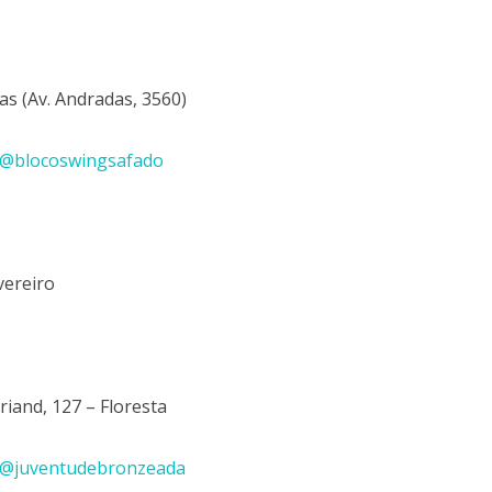
as (Av. Andradas, 3560)
@blocoswingsafado
vereiro
riand, 127 – Floresta
@juventudebronzeada