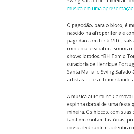
Swing Safado de “mineirar” inf
música em uma apresentação e
O pagodão, para o bloco, é ma
nascido na afroperiferia e c
pagodão com funk MTG, salsa
com uma assinatura sonora exp
shows lotados. “BH Tem o Tem
curadoria de Henrique Portug
Santa Maria, o Swing Safado 
artistas locais e fomentando a
A música autoral no Carnaval 
espinha dorsal de uma festa qu
mineira. Os blocos, com suas
também contam histórias, pr
musical vibrante e autêntica n