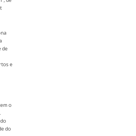
”, de
t
ona
a
e de
rtos e
tem o
.
 do
de do