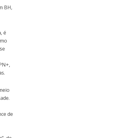
em BH,
, é
omo
 se
APN+,
as.
 meio
dade.
nce de