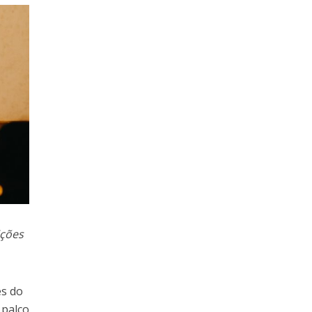
ições
es do
 palco