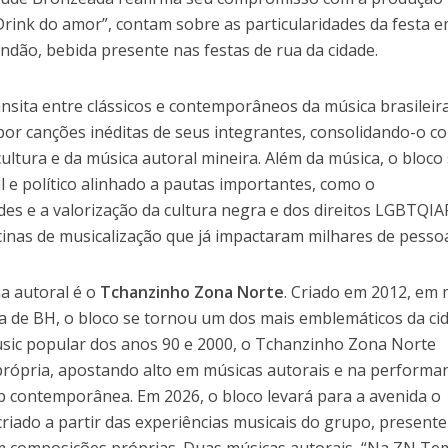
Drink do amor”, contam sobre as particularidades da festa 
dão, bebida presente nas festas de rua da cidade.
ansita entre clássicos e contemporâneos da música brasileira
or canções inéditas de seus integrantes, consolidando-o c
ultura e da música autoral mineira. Além da música, o bloco
l e político alinhado a pautas importantes, como o
es e a valorização da cultura negra e dos direitos LGBTQI
icinas de musicalização que já impactaram milhares de pesso
a autoral é o
Tchanzinho Zona Norte
. Criado em 2012, em
a de BH, o bloco se tornou um dos mais emblemáticos da ci
usic popular dos anos 90 e 2000, o Tchanzinho Zona Norte
rópria, apostando alto em músicas autorais e na performa
 contemporânea. Em 2026, o bloco levará para a avenida o
iado a partir das experiências musicais do grupo, presente