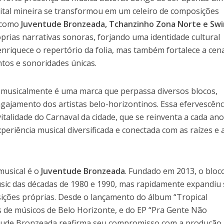
apital mineira se transformou em um celeiro de composições
a como
Juventude Bronzeada, Tchanzinho Zona Norte e Sw
rias narrativas sonoras, forjando uma identidade cultural
enriquece o repertório da folia, mas também fortalece a cen
ntos e sonoridades únicas.
ar musicalmente é uma marca que perpassa diversos blocos,
engajamento dos artistas belo-horizontinos. Essa efervescênc
talidade do Carnaval da cidade, que se reinventa a cada ano
eriência musical diversificada e conectada com as raízes e 
usical é o
Juventude Bronzeada
. Fundado em 2013, o bloc
sic das décadas de 1980 e 1990, mas rapidamente expandiu
sições próprias. Desde o lançamento do álbum “Tropical
s de músicos de Belo Horizonte, e do EP “Pra Gente Não
tude Bronzeada reafirma seu compromisso com a produção