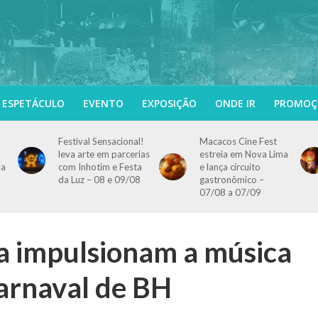
ESPETÁCULO
EVENTO
EXPOSIÇÃO
ONDE IR
PROMOÇ
Festival Sensacional!
Macacos Cine Fest
leva arte em parcerias
estreia em Nova Lima
 a
com Inhotim e Festa
e lança circuito
da Luz – 08 e 09/08
gastronômico –
07/08 a 07/09
ua impulsionam a música
arnaval de BH