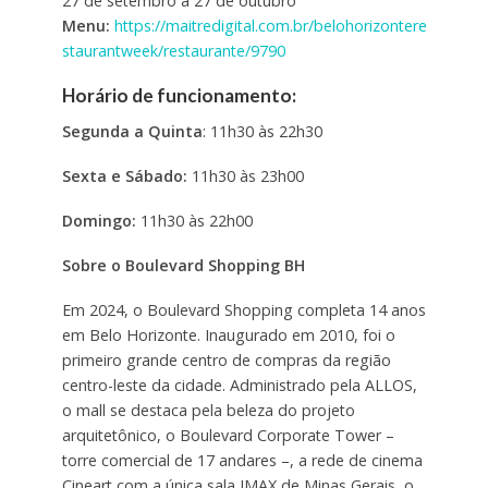
27 de setembro a 27 de outubro
Menu:
https://maitredigital.com.br/belohorizontere
staurantweek/restaurante/9790
Horário de funcionamento:
Segunda a Quinta
: 11h30 às 22h30
Sexta e Sábado:
11h30 às 23h00
Domingo:
11h30 às 22h00
Sobre o Boulevard Shopping BH
Em 2024, o Boulevard Shopping completa 14 anos
em Belo Horizonte. Inaugurado em 2010, foi o
primeiro grande centro de compras da região
centro-leste da cidade. Administrado pela ALLOS,
o mall se destaca pela beleza do projeto
arquitetônico, o Boulevard Corporate Tower –
torre comercial de 17 andares –, a rede de cinema
Cineart com a única sala IMAX de Minas Gerais, o