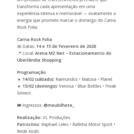
transforma cada apresentação em uma
experiência intensa e memorável — exatamente a
energia que promete marcar o domingo do Carna
Rock Folia.
Carna Rock Folia
📅 Datas:
14 e 15 de fevereiro de 2026
📍 Local:
Arena MZ Net – Estacionamento do
Uberlândia Shopping
Programação
🔸
14/02 (sábado):
Raimundos • Matusa • Planet
🔸
15/02 (domingo):
Venosa • Blue Bottles • Freak
Sinners
🎟 Ingressos:
@meubilhete_
Realização:
VL Produções
Patrocínio:
Raphael Leles • Rafinha Motor Sport •
Rede Xodó