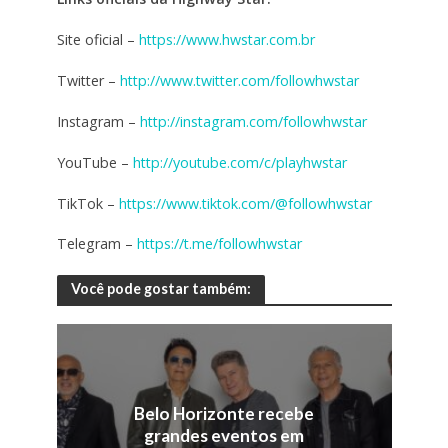
Site oficial –
https://www.hwstar.com.br
Twitter –
http://www.twitter.com/followhwstar
Instagram –
http://instagram.com/followhwstar
YouTube –
http://youtube.com/c/playhwstar
TikTok –
https://www.tiktok.com/@followhwstar
Telegram –
https://t.me/followhwstar
Você pode gostar também:
Belo Horizonte recebe
grandes eventos em