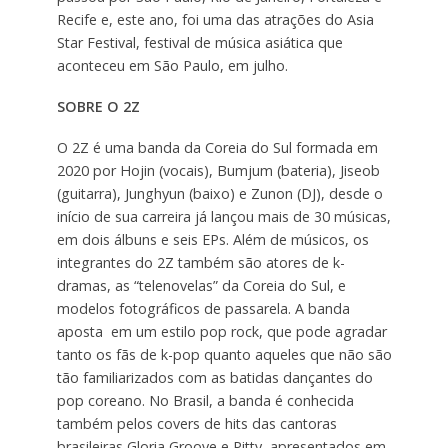
Recife e, este ano, foi uma das atrações do Asia
Star Festival, festival de música asiática que
aconteceu em São Paulo, em julho.
SOBRE O 2Z
O 2Z é uma banda da Coreia do Sul formada em
2020 por Hojin (vocais), Bumjum (bateria), Jiseob
(guitarra), Junghyun (baixo) e Zunon (DJ), desde o
início de sua carreira já lançou mais de 30 músicas,
em dois álbuns e seis EPs. Além de músicos, os
integrantes do 2Z também são atores de k-
dramas, as “telenovelas” da Coreia do Sul, e
modelos fotográficos de passarela. A banda
aposta em um estilo pop rock, que pode agradar
tanto os fãs de k-pop quanto aqueles que não são
tão familiarizados com as batidas dançantes do
pop coreano. No Brasil, a banda é conhecida
também pelos covers de hits das cantoras
brasileiras Gloria Groove e Pitty, apresentados em