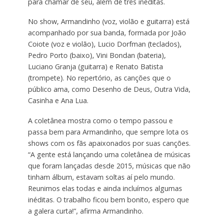
para chamar de seu, além de três inéditas.
No show, Armandinho (voz, violão e guitarra) está
acompanhado por sua banda, formada por João
Coiote (voz e violão), Lucio Dorfman (teclados),
Pedro Porto (baixo), Vini Bondan (bateria),
Luciano Granja (guitarra) e Renato Batista
(trompete). No repertório, as canções que o
público ama, como Desenho de Deus, Outra Vida,
Casinha e Ana Lua.
A coletânea mostra como o tempo passou e
passa bem para Armandinho, que sempre lota os
shows com os fãs apaixonados por suas canções.
“A gente está lançando uma coletânea de músicas
que foram lançadas desde 2015, músicas que não
tinham álbum, estavam soltas aí pelo mundo.
Reunimos elas todas e ainda incluímos algumas
inéditas. O trabalho ficou bem bonito, espero que
a galera curta!”, afirma Armandinho.