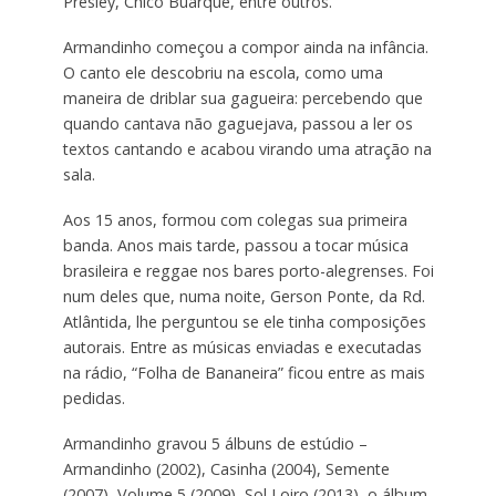
Presley, Chico Buarque, entre outros.
Armandinho começou a compor ainda na infância.
O canto ele descobriu na escola, como uma
maneira de driblar sua gagueira: percebendo que
quando cantava não gaguejava, passou a ler os
textos cantando e acabou virando uma atração na
sala.
Aos 15 anos, formou com colegas sua primeira
banda. Anos mais tarde, passou a tocar música
brasileira e reggae nos bares porto-alegrenses. Foi
num deles que, numa noite, Gerson Ponte, da Rd.
Atlântida, lhe perguntou se ele tinha composições
autorais. Entre as músicas enviadas e executadas
na rádio, “Folha de Bananeira” ficou entre as mais
pedidas.
Armandinho gravou 5 álbuns de estúdio –
Armandinho (2002), Casinha (2004), Semente
(2007), Volume 5 (2009), Sol Loiro (2013), o álbum