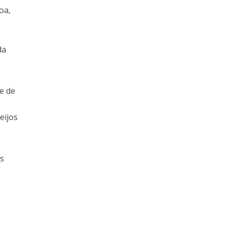
oa,
da
e de
eijos
es