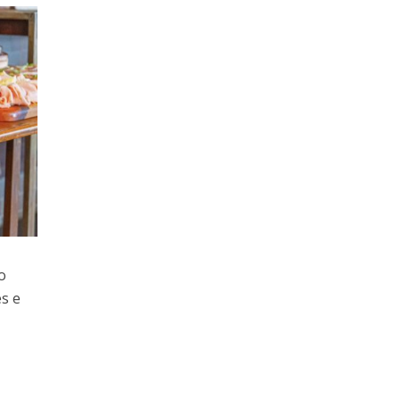
o
s e