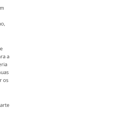
a
um
no,
ue
ara a
eria
nuas
r os
arte