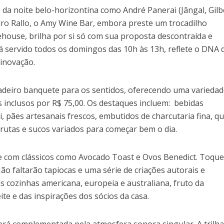
da noite belo-horizontina como André Panerai (Jângal, Gilb
dro Rallo, o Amy Wine Bar, embora preste um trocadilho
ehouse, brilha por si só com sua proposta descontraída e
rá servido todos os domingos das 10h às 13h, reflete o DNA 
 inovação.
deiro banquete para os sentidos, oferecendo uma variedad
s inclusos por R$ 75,00. Os destaques incluem: bebidas
, pães artesanais frescos, embutidos de charcutaria fina, qu
frutas e sucos variados para começar bem o dia.
se com clássicos como Avocado Toast e Ovos Benedict. Toqu
Não faltarão tapiocas e uma série de criações autorais e
as cozinhas americana, europeia e australiana, fruto da
te e das inspirações dos sócios da casa.