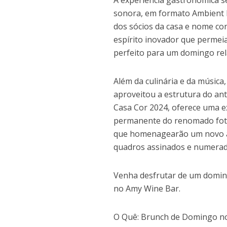
A experiência gastronômica s
sonora, em formato Ambient M
dos sócios da casa e nome co
espírito inovador que permei
perfeito para um domingo rela
Além da culinária e da músic
aproveitou a estrutura do an
Casa Cor 2024, oferece uma e
permanente do renomado fotó
que homenagearão um novo art
quadros assinados e numerad
Venha desfrutar de um doming
no Amy Wine Bar.
O Quê: Brunch de Domingo n