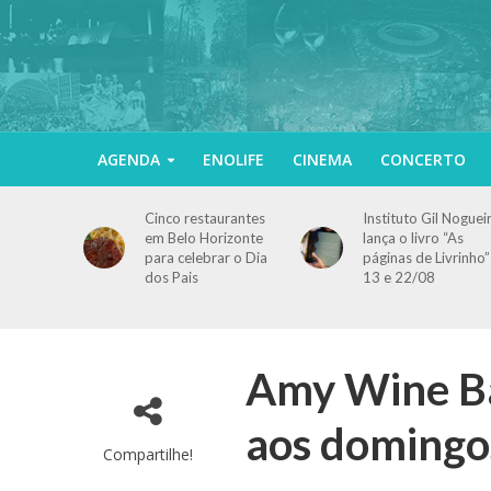
AGENDA
ENOLIFE
CINEMA
CONCERTO
Cinco restaurantes
Instituto Gil Noguei
em Belo Horizonte
lança o livro “As
para celebrar o Dia
páginas de Livrinho”
dos Pais
13 e 22/08
Amy Wine Ba
aos domingo
Compartilhe!