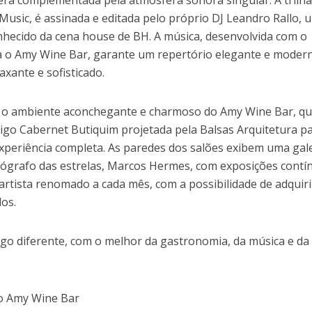
erá complementada pela atmosfera sonora singular. A trilh
usic, é assinada e editada pelo próprio DJ Leandro Rallo, 
nhecido da cena house de BH. A música, desenvolvida com o
a o Amy Wine Bar, garante um repertório elegante e moder
xante e sofisticado.
a, o ambiente aconchegante e charmoso do Amy Wine Bar, q
tigo Cabernet Butiquim projetada pela Balsas Arquitetura p
xperiência completa. As paredes dos salões exibem uma gal
grafo das estrelas, Marcos Hermes, com exposições contí
ista renomado a cada mês, com a possibilidade de adquiri
os.
o diferente, com o melhor da gastronomia, da música e da 
o Amy Wine Bar