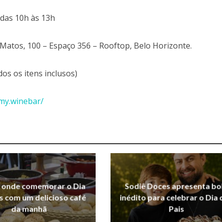
das 10h às 13h
Matos, 100 – Espaço 356 – Rooftop, Belo Horizonte.
dos os itens inclusos)
my.winebar/
a onde comemorar o Dia
Sodiê Doces apresenta bo
s com um delicioso café
inédito para celebrar o Dia
da manhã
Pais