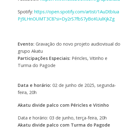
Spotify:
https://open.spotify.com/artist/1AuDtbIua
Pj9LHnOUMT3C8?si=Dy2rS7fbS7yBoKUulKjkZg
Evento:
Gravação do novo projeto audiovisual do
grupo Akatu
Participações Especiais:
Péricles, Vitinho e
Turma do Pagode
Data e horário:
02 de junho de 2025, segunda-
feira, 20h
Akatu divide palco com Péricles e Vitinho
Data e horário: 03 de junho, terça-feira, 20h
Akatu divide palco com Turma do Pagode