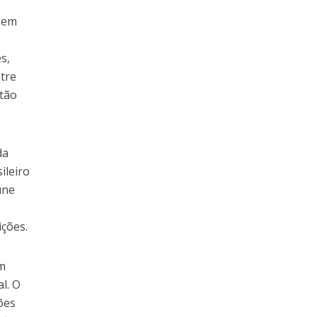
gem
s,
ntre
stão
da
ileiro
úne
ições.
em
l. O
ões