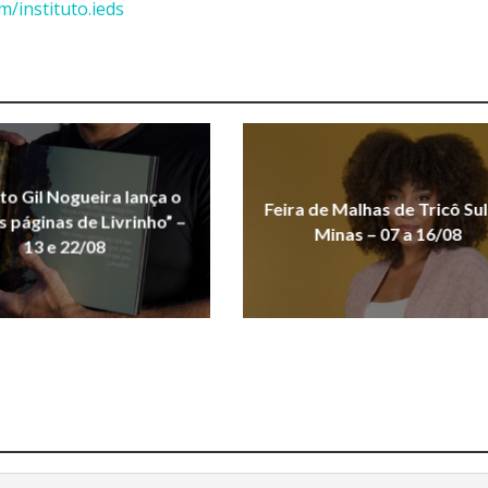
/instituto.ieds
uto Gil Nogueira lança o
Feira de Malhas de Tricô Sul
As páginas de Livrinho” –
Minas – 07 a 16/08
13 e 22/08