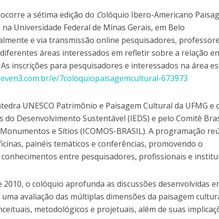
, ocorre a sétima edição do
C
olóquio Ibero-Americano Paisa
o na Universidade Federal de Minas Gerais, em Belo
almente e via transmissão online pesquisadores, professore
 diferentes áreas interessados em refletir sobre a relação e
o. As inscrições para pesquisadores e interessados na área e
even3.com.br/e/7coloquiopaisagemcultural-673973
átedra UNESCO Patrimônio e Paisagem Cultural da UFMG e 
os do Desenvolvimento Sustentável (IEDS) e pelo Comitê Bras
e Monumentos e Sítios (ICOMOS-BRASIL). A programação re
icinas, painéis temáticos e conferências, promovendo o
 conhecimentos entre pesquisadores, profissionais e institu
 2010, o colóquio aprofunda as discussões desenvolvidas 
 uma avaliação das múltiplas dimensões da paisagem cultura
eituais, metodológicos e projetuais, além de suas implicaç