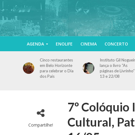
AGENDA
ENOLIFE
CINEMA
CONCERTO
Cinco restaurantes
Instituto Gil Noguei
em Belo Horizonte
lança o livro “As
para celebrar o Dia
páginas de Livrinho”
dos Pais
13 e 22/08
7º Colóquio
Cultural, Pa
Compartilhe!