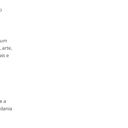
o
 um
 arte,
ais e
e a
adania