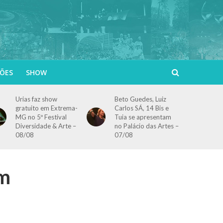
ÕES
SHOW
Urias faz show
Beto Guedes, Luiz
gratuito em Extrema-
Carlos SÁ, 14 Bis e
MG no 5º Festival
Tuia se apresentam
Diversidade & Arte –
no Palácio das Artes –
08/08
07/08
em