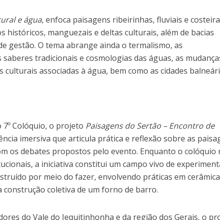
ural e água
, enfoca paisagens ribeirinhas, fluviais e costeira
s históricos, manguezais e deltas culturais, além de bacias
de gestão. O tema abrange ainda o termalismo, as
os saberes tradicionais e cosmologias das águas, as mudança
as culturais associadas à água, bem como as cidades balneári
7º Colóquio, o projeto
Paisagens do Sertão – Encontro de
ia imersiva que articula prática e reflexão sobre as pais
 com os debates propostos pelo evento. Enquanto o colóquio
tucionais, a iniciativa constitui um campo vivo de experiment
struído por meio do fazer, envolvendo práticas em cerâmica
 construção coletiva de um forno de barro.
ores do Vale do Jequitinhonha e da região dos Gerais, o pr