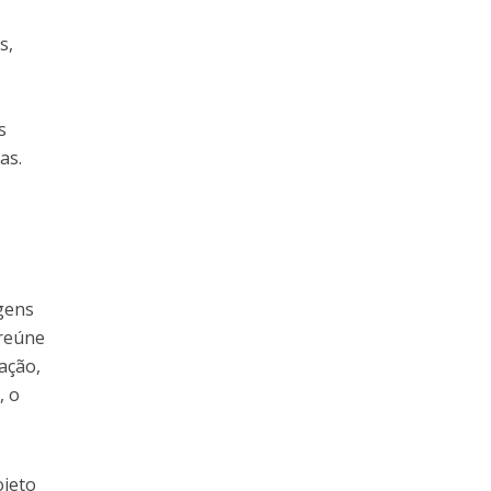
s,
s
as.
agens
 reúne
ação,
, o
ojeto