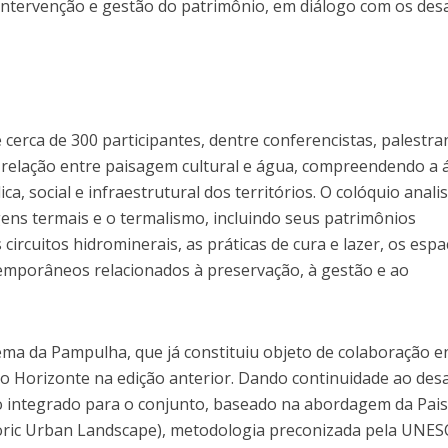
 intervenção e gestão do patrimônio, em diálogo com os des
 cerca de 300 participantes, dentre conferencistas, palestra
 relação entre paisagem cultural e água, compreendendo a
a, social e infraestrutural dos territórios. O colóquio analis
ens termais e o termalismo, incluindo seus patrimônios
s circuitos hidrominerais, as práticas de cura e lazer, os esp
temporâneos relacionados à preservação, à gestão e ao
a da Pampulha, que já constituiu objeto de colaboração e
lo Horizonte na edição anterior. Dando continuidade ao desa
o integrado para o conjunto, baseado na abordagem da Pa
oric Urban Landscape), metodologia preconizada pela UNES