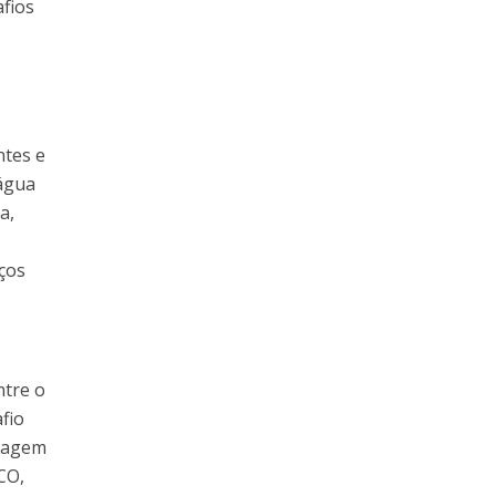
afios
ntes e
 água
a,
aços
ntre o
fio
isagem
CO,