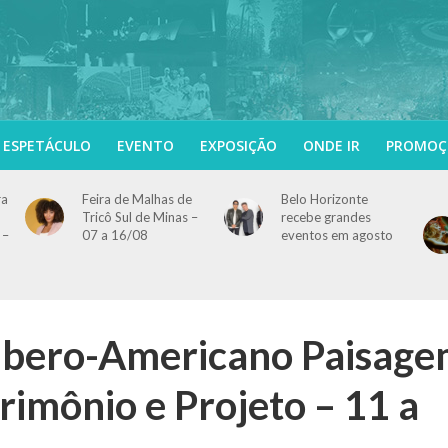
ESPETÁCULO
EVENTO
EXPOSIÇÃO
ONDE IR
PROMOÇ
ra
Feira de Malhas de
Belo Horizonte
Tricô Sul de Minas –
recebe grandes
 –
07 a 16/08
eventos em agosto
 Ibero-Americano Paisag
trimônio e Projeto – 11 a