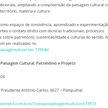
radicionais, ampliando a compreensão da paisagem cultural 
erritório, matéria e cultura.
 como espaços de convivência, aprendizado e experimentaçã
tes o contato direto com técnicas tradicionais, processos
es sobre patrimônio, sustentabilidade e culturas do sertão. A
em ser realizadas no
paisagensdosertao-729946/
 Paisagem Cultural, Patrimônio e Projeto
026
 Presidente Antônio Carlos, 6627 – Pampulha)
w.even3.com.br/e/7coloquiopaisagemcultural-673973