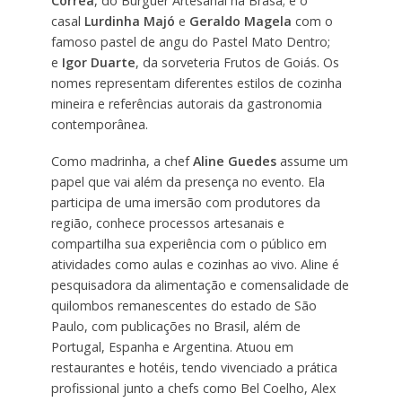
Corrêa
, do Burguer Artesanal na Brasa; e o
casal
Lurdinha Majó
e
Geraldo Magela
com o
famoso pastel de angu do Pastel Mato Dentro;
e
Igor Duarte
, da sorveteria Frutos de Goiás. Os
nomes representam diferentes estilos de cozinha
mineira e referências autorais da gastronomia
contemporânea.
Como madrinha, a chef
Aline Guedes
assume um
papel que vai além da presença no evento. Ela
participa de uma imersão com produtores da
região, conhece processos artesanais e
compartilha sua experiência com o público em
atividades como aulas e cozinhas ao vivo. Aline é
pesquisadora da alimentação e comensalidade de
quilombos remanescentes do estado de São
Paulo, com publicações no Brasil, além de
Portugal, Espanha e Argentina. Atuou em
restaurantes e hotéis, tendo vivenciado a prática
profissional junto a chefs como Bel Coelho, Alex