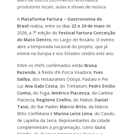
produtores locais, aulas e shows de música
A
Plataforma Fartura – Gastronomia do
Brasil
realiza, entre os dias
22 e 24 de maio
de
2026, a 7ª edição do
Festival Fartura Conceição
do Mato Dentro
, no Largo do Rosário. O evento
abre a temporada nacional do projeto, que já
esteve na Europa e nos Estados Unidos este ano.
Entre os chefs confirmados estão
Bruna
Rezende
, à frente d’A Porca Voadora;
Yves
Saliba
, dos restaurantes Odoyá, Pastaio e Per
Lui;
Ana Gabi Costa
, do Trintaeum;
Pedro Emílio
Cunha,
do Fuga;
Américo Piacenza
, da Cantina
Piacenza;
Regilene Coelho
, do Maturi;
Daniel
Tassi
, do Bar Padrin;
Márcio Brito
, da Márcio
Brito Confeitaria e
Marina Leite Lima
, do Casulo,
de Lapinha da Serra. Representantes da cidade
complementam a programação, como
Guto