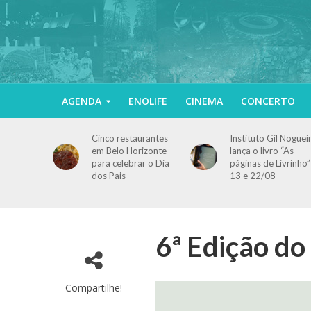
AGENDA
ENOLIFE
CINEMA
CONCERTO
Cinco restaurantes
Instituto Gil Noguei
em Belo Horizonte
lança o livro “As
para celebrar o Dia
páginas de Livrinho”
dos Pais
13 e 22/08
6ª Edição do
Compartilhe!