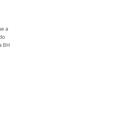
ue a
 do
da BH