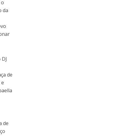
 o
o da
ovo
ionar
o DJ
aça de
 e
paella
s
a de
aço