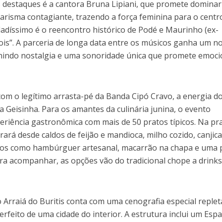
 destaques é a cantora Bruna Lipiani, que promete dominar
arisma contagiante, trazendo a força feminina para o centr
díssimo é o reencontro histórico de Podé e Maurinho (ex-
ois”. A parceria de longa data entre os músicos ganha um n
 unindo nostalgia e uma sonoridade única que promete emoc
 com o legítimo arrasta-pé da Banda Cipó Cravo, a energia d
a Geisinha. Para os amantes da culinária junina, o evento
riência gastronômica com mais de 50 pratos típicos. Na pr
ará desde caldos de feijão e mandioca, milho cozido, canjica
ados como hambúrguer artesanal, macarrão na chapa e uma 
ara acompanhar, as opções vão do tradicional chope a drink
o Arraiá do Buritis conta com uma cenografia especial replet
erfeito de uma cidade do interior. A estrutura inclui um Esp