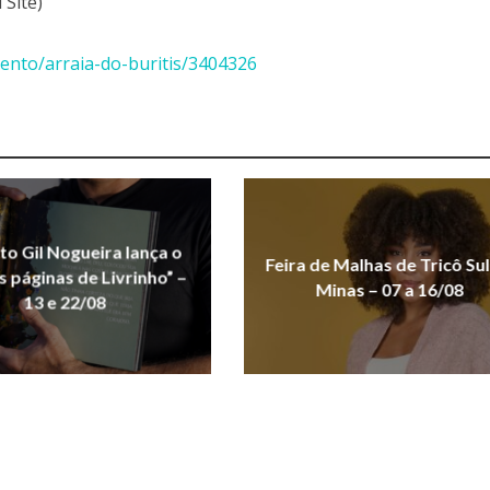
 Site)
ento/arraia-do-buritis/3404326
uto Gil Nogueira lança o
Feira de Malhas de Tricô Sul
As páginas de Livrinho” –
Minas – 07 a 16/08
13 e 22/08