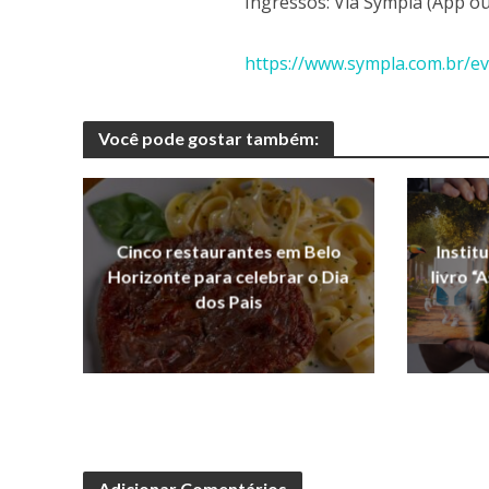
Ingressos: Via Sympla (App ou
https://www.sympla.com.br/ev
Você pode gostar também:
Cinco restaurantes em Belo
Instit
Horizonte para celebrar o Dia
livro “
dos Pais
Adicionar Comentários