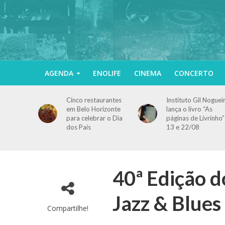
AGENDA
ENOLIFE
CINEMA
CONCERTO
Cinco restaurantes
Instituto Gil Noguei
em Belo Horizonte
lança o livro “As
para celebrar o Dia
páginas de Livrinho”
dos Pais
13 e 22/08
40ª Edição d
Jazz & Blues
Compartilhe!