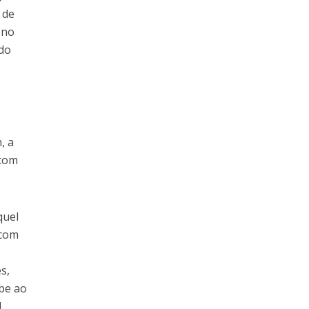
 de
 no
ndo
, a
 com
quel
 com
s
s,
obe ao
J