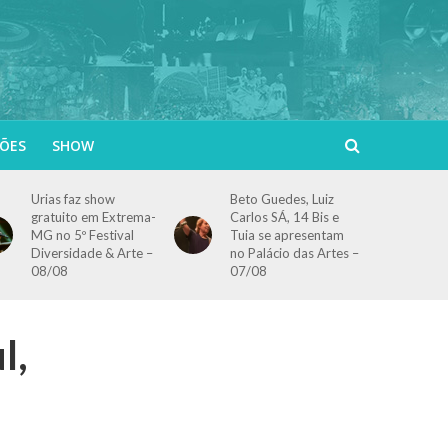
ÕES
SHOW
Urias faz show
Beto Guedes, Luiz
gratuito em Extrema-
Carlos SÁ, 14 Bis e
MG no 5º Festival
Tuia se apresentam
Diversidade & Arte –
no Palácio das Artes –
08/08
07/08
l,