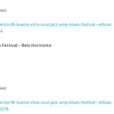
aixo:
ento/40-buena-vista-soul-jazz-amp-blues-festival—edicao-
94
s Festival – Belo Horizonte
aixo:
ento/40-buena-vista-soul-jazz-amp-blues-festival—edicao-
60276