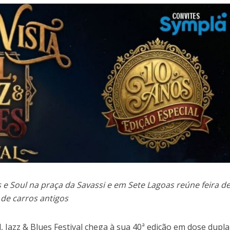
es e Soul na praça da Savassi e em Sete Lagoas reúne feira de 
 de carros antigos
l, Jazz & Blues Festival chega à sua 40ª edição em dose dupl