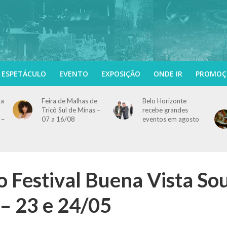
ESPETÁCULO
EVENTO
EXPOSIÇÃO
ONDE IR
PROMOÇ
ra
Feira de Malhas de
Belo Horizonte
Tricô Sul de Minas –
recebe grandes
 –
07 a 16/08
eventos em agosto
o Festival Buena Vista Sou
 – 23 e 24/05