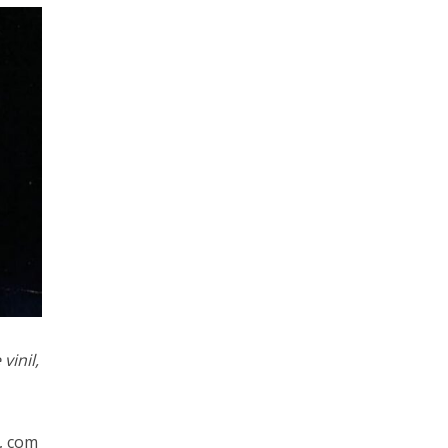
vinil,
a, com