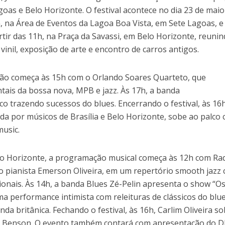
oas e Belo Horizonte. O festival acontece no dia 23 de maio
h, na Área de Eventos da Lagoa Boa Vista, em Sete Lagoas, e
rtir das 11h, na Praça da Savassi, em Belo Horizonte, reuni
vinil, exposição de arte e encontro de carros antigos.
ão começa às 15h com o Orlando Soares Quarteto, que
tais da bossa nova, MPB e jazz. Às 17h, a banda
 trazendo sucessos do blues. Encerrando o festival, às 16h
da por músicos de Brasília e Belo Horizonte, sobe ao palco
music.
elo Horizonte, a programação musical começa às 12h com Ra
 pianista Emerson Oliveira, em um repertório smooth jazz
ionais. Às 14h, a banda Blues Zé-Pelin apresenta o show “O
a performance intimista com releituras de clássicos do blue
nda britânica. Fechando o festival, às 16h, Carlim Oliveira s
e Benson. O evento também contará com apresentação do D