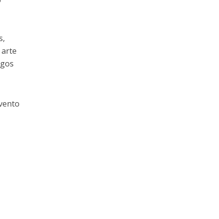
s,
 arte
ngos
evento