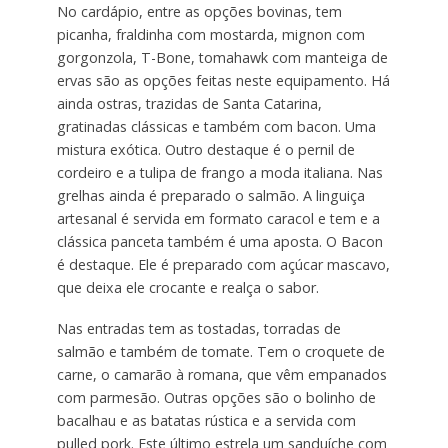
No cardápio, entre as opções bovinas, tem
picanha, fraldinha com mostarda, mignon com
gorgonzola, T-Bone, tomahawk com manteiga de
ervas são as opções feitas neste equipamento. Há
ainda ostras, trazidas de Santa Catarina,
gratinadas clássicas e também com bacon. Uma
mistura exótica. Outro destaque é o pernil de
cordeiro e a tulipa de frango a moda italiana. Nas
grelhas ainda é preparado o salmão. A linguiça
artesanal é servida em formato caracol e tem e a
clássica panceta também é uma aposta. O Bacon
é destaque. Ele é preparado com açúcar mascavo,
que deixa ele crocante e realça o sabor.
Nas entradas tem as tostadas, torradas de
salmão e também de tomate. Tem o croquete de
carne, o camarão à romana, que vêm empanados
com parmesão. Outras opções são o bolinho de
bacalhau e as batatas rústica e a servida com
pulled pork. Este último estrela um sanduíche com