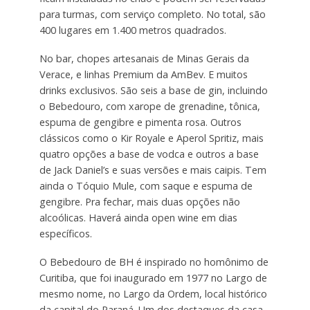
para turmas, com serviço completo. No total, são
400 lugares em 1.400 metros quadrados.
No bar, chopes artesanais de Minas Gerais da
Verace, e linhas Premium da AmBev. E muitos
drinks exclusivos. São seis a base de gin, incluindo
o Bebedouro, com xarope de grenadine, tônica,
espuma de gengibre e pimenta rosa. Outros
clássicos como o Kir Royale e Aperol Spritiz, mais
quatro opções a base de vodca e outros a base
de Jack Daniel’s e suas versões e mais caipis. Tem
ainda o Tóquio Mule, com saque e espuma de
gengibre. Pra fechar, mais duas opções não
alcoólicas. Haverá ainda open wine em dias
específicos.
O Bebedouro de BH é inspirado no homônimo de
Curitiba, que foi inaugurado em 1977 no Largo de
mesmo nome, no Largo da Ordem, local histórico
da capital do Paraná. Um dos destaques da casa