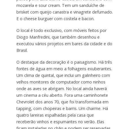
mozarela e sour cream. Tem um sanduíche de
brisket com queijo canastra e vinagrete defumado.
E o cheese burguer com costela e bacon.
O local é todo exclusivo, com móveis feitos por
Diogo Manfredini, que também desenhou e
executou vários projetos em bares da cidade e do
Brasil.
O destaque da decoração é o paisagismo. Há três
fontes de água em meio a folhagens exuberantes.
Um clima de quintal, que inclui um galinheiro com
velhos monitores de computador como ninhos
onde as aves se abrigam. No local ainda haverá
um cinema a céu aberto. Fora uma caminhonete
Chevrolet dos anos 70, que foi transformada em
tapping, com chopeiras e barris. Um charme. Há
quatro lareiras espalhadas pela casa que
receberão vinhos e espumantes no verão. Elas
ficam instaladas no chão e podem ser reservadas