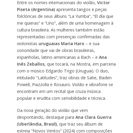
Entre os nomes internacionais do violão,
Victor
Piseta (Argentina)
apresenta tangos e peças
folclóricas de seus álbuns “La Yumba”, “El día que
me quieras” e “Uno”, além de uma homenagem à
cultura brasileira. As mulheres também estão
representadas com presenças confirmadas das
violonistas
uruguaias
Maria Haro
– e sua
sonoridade que vai de obras brasileiras,
espanholas, latino-americanas a Bach – e
Ana
Inês Zeballos
, que tocará, na Mostra, em parceria
com o músico Edgardo Trigo (Uruguai). O duo,
intitulado “Latitudes”, traz obras de Satie, Baden
Powell, Piazzolla e Rosauro. Violão e vibrafone se
encontram em um recital que cruza música
popular e erudita com sensibilidade e técnica.
Da nova geração do violão que vem
despontando, destaque para
Ana Clara Guerra
(Uberlândia, Brasil)
, que traz seu álbum de
estreia “Novos Ventos” (2024) com composições