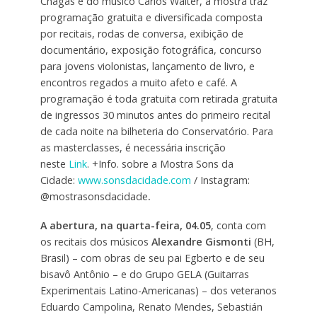
Chagas e do músico Carlos Walter, a mostra traz
programação gratuita e diversificada composta
por recitais, rodas de conversa, exibição de
documentário, exposição fotográfica, concurso
para jovens violonistas, lançamento de livro, e
encontros regados a muito afeto e café. A
programação é toda gratuita com retirada gratuita
de ingressos 30 minutos antes do primeiro recital
de cada noite na bilheteria do Conservatório. Para
as masterclasses, é necessária inscrição
neste
Link
. +Info. sobre a Mostra Sons da
Cidade:
www.sonsdacidade.com
/ Instagram:
@mostrasonsdacidade
.
A abertura, na quarta-feira, 04.05
, conta com
os recitais dos músicos
Alexandre Gismonti
(BH,
Brasil) – com obras de seu pai Egberto e de seu
bisavô Antônio – e do Grupo GELA (Guitarras
Experimentais Latino-Americanas) – dos veteranos
Eduardo Campolina, Renato Mendes, Sebastián