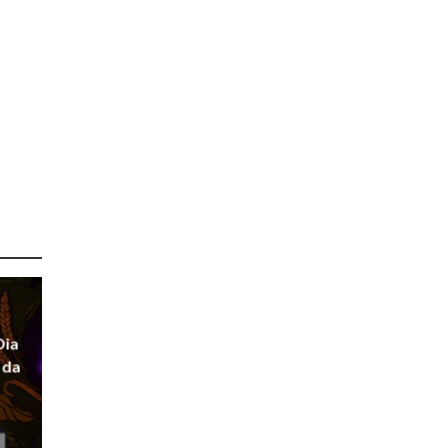
Dia
 da