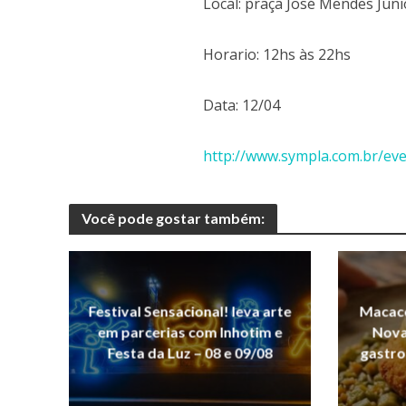
Local: praça José Mendes Júni
Horario: 12hs às 22hs
Data: 12/04
http://www.sympla.com.br/ev
Você pode gostar também:
Festival Sensacional! leva arte
Macaco
em parcerias com Inhotim e
Nova 
Festa da Luz – 08 e 09/08
gastro