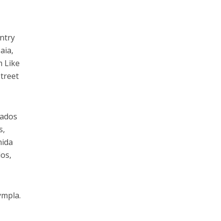
ntry
aia,
m Like
treet
tados
s,
mida
dos,
ympla.