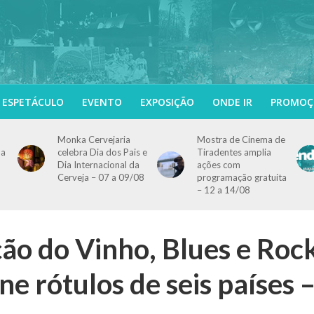
ESPETÁCULO
EVENTO
EXPOSIÇÃO
ONDE IR
PROMOÇ
Monka Cervejaria
Mostra de Cinema de
ma
celebra Dia dos Pais e
Tiradentes amplia
Dia Internacional da
ações com
Cerveja – 07 a 09/08
programação gratuita
– 12 a 14/08
ção do Vinho, Blues e Roc
ne rótulos de seis países 