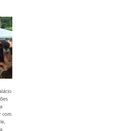
alácio
ções
ca
ar com
le,
 a