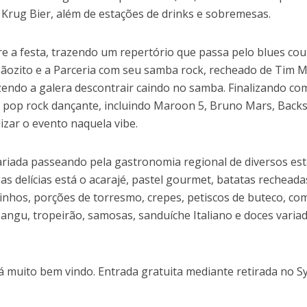
 Krug Bier, além de estações de drinks e sobremesas.
e a festa, trazendo um repertório que passa pelo blues cou
oãozito e a Parceria com seu samba rock, recheado de Tim M
azendo a galera descontrair caindo no samba. Finalizando co
o pop rock dançante, incluindo Maroon 5, Bruno Mars, Backs
izar o evento naquela vibe.
riada passeando pela gastronomia regional de diversos es
as delícias está o acarajé, pastel gourmet, batatas recheada
nhos, porções de torresmo, crepes, petiscos de buteco, co
angu, tropeirão, samosas, sanduíche Italiano e doces varia
á muito bem vindo. Entrada gratuita mediante retirada no S