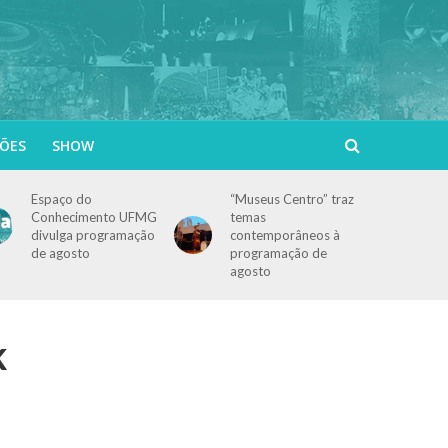
ÕES
SHOW
Espaço do
“Museus Centro” traz
Conhecimento UFMG
temas
divulga programação
contemporâneos à
de agosto
programação de
agosto
k
–