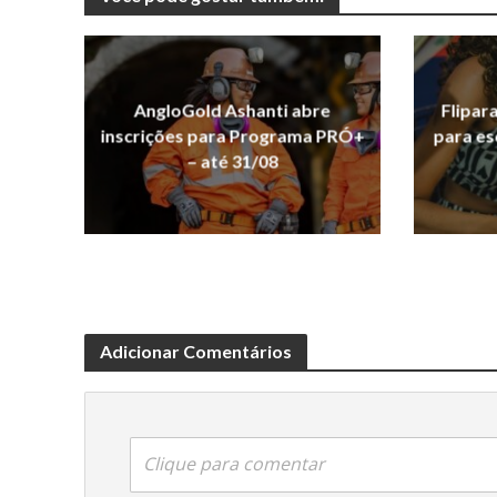
AngloGold Ashanti abre
Flipar
inscrições para Programa PRÓ+
para es
– até 31/08
Adicionar Comentários
Clique para comentar