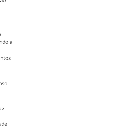
ção
s
ando a
a
entos
enso
as
ade