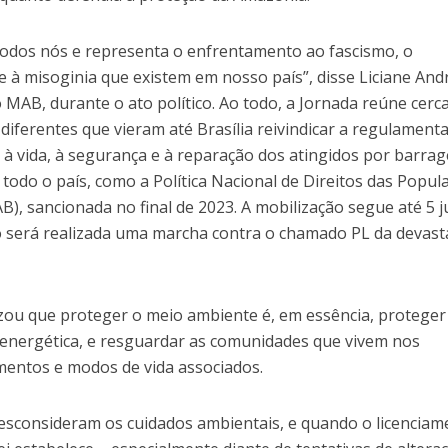
 todos nós e representa o enfrentamento ao fascismo, o
 misoginia que existem em nosso país”, disse Liciane Andri
MAB, durante o ato político. Ao todo, a Jornada reúne cerc
diferentes que vieram até Brasília reivindicar a regulament
o à vida, à segurança e à reparação dos atingidos por barra
todo o país, como a Política Nacional de Direitos das Popul
), sancionada no final de 2023. A mobilização segue até 5 
o será realizada uma marcha contra o chamado PL da devas
izou que proteger o meio ambiente é, em essência, proteger
e energética, e resguardar as comunidades que vivem nos
imentos e modos de vida associados.
consideram os cuidados ambientais, e quando o licenciam