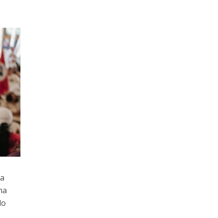
ra
na
do