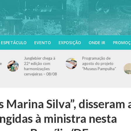
ESPETÁCULO
EVENTO
EXPOSIÇÃO
ONDE IR
PROMOÇ
Junglebier chega à
Programação de
e
22ª edição com
agosto do projeto
harmonizações
“Museus Pampulha”
cervejeiras – 08/08
 Marina Silva”, disseram 
ngidas à ministra nesta