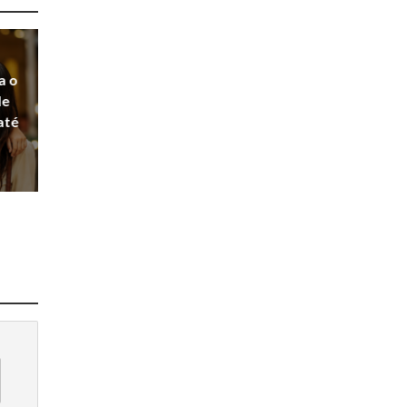
a o
de
até