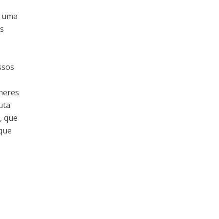
, uma
as
ssos
heres
uta
, que
 que