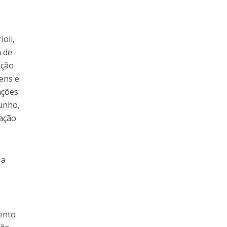
oli,
a de
ação
gens e
ações
junho,
tação
 a
ento