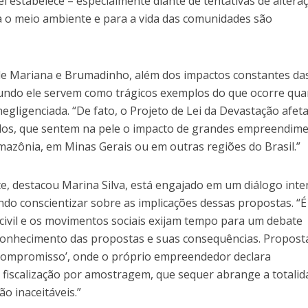
i estabelece – especialmente diante de tentativas de altera
ara o meio ambiente e para a vida das comunidades são
de Mariana e Brumadinho, além dos impactos constantes da
gundo ele servem como trágicos exemplos do que ocorre qu
negligenciada. “De fato, o Projeto de Lei da Devastação afet
idos, que sentem na pele o impacto de grandes empreendim
Amazônia, em Minas Gerais ou em outras regiões do Brasil.”
e, destacou Marina Silva, está engajado em um diálogo int
do conscientizar sobre as implicações dessas propostas. “É
civil e os movimentos sociais exijam tempo para um debate
conhecimento das propostas e suas consequências. Propost
 compromisso’, onde o próprio empreendedor declara
 fiscalização por amostragem, que sequer abrange a totalid
ão inaceitáveis.”